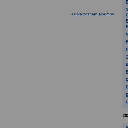
P
<< Na zoznam albumov
P
M
P
T
B
S
O
D
D
20
V