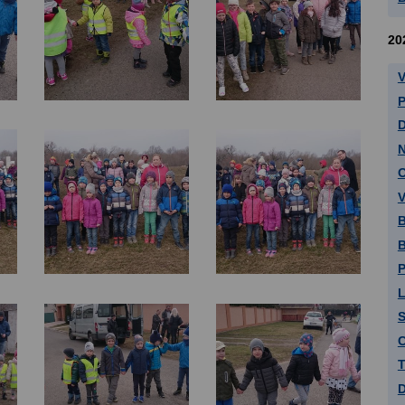
20
V
P
D
N
V
B
B
P
L
C
T
D