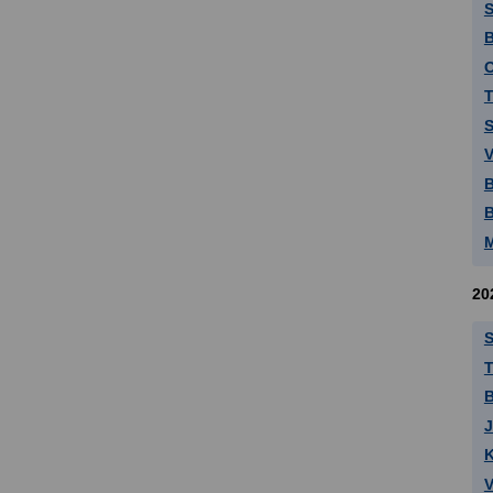
S
B
O
T
S
V
B
B
M
20
S
T
J
K
V