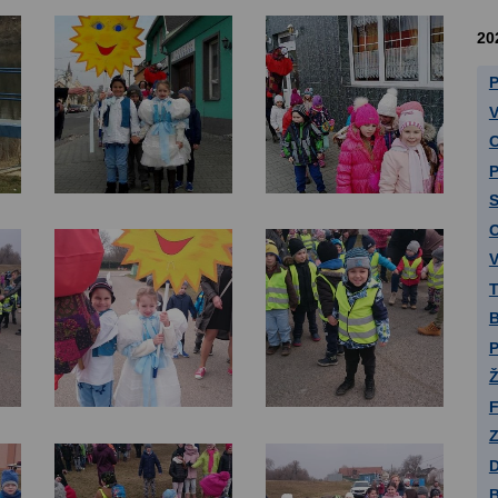
20
P
V
C
P
S
O
V
T
B
P
Ž
F
Z
D
B