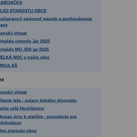
ZABÍJAČKA
PLES STAROSTU OBCE
ašiangový sprievod masiek a pochovávanie
basy
enský chmat
rigáda cintorín Jar 2025
rigáda MO JDS jar 2025
EĽKÁ NOC v našej obci
MIKULÁŠ
24
enský chmat
ítanie leta - oslavy letného slnovratu
ečie celé Hochštetno
esiac úcty k starším - posedenie pre
dôchodcov
les starostu obce