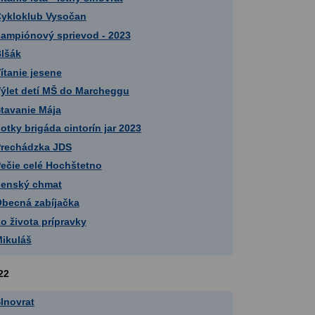
ykloklub Vysočan
ampiónový sprievod - 2023
lšák
ítanie jesene
ýlet detí MŠ do Marcheggu
tavanie Mája
otky brigáda cintorín jar 2023
rechádzka JDS
ečie celé Hochštetno
enský chmat
becná zabíjačka
o života prípravky
ikuláš
22
lnovrat