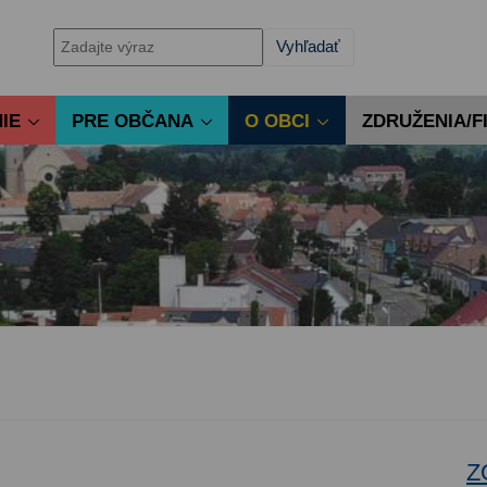
IE
PRE OBČANA
O OBCI
ZDRUŽENIA/F
Z