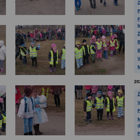
F
Ž
B
B
V
20
Ž
V
P
M
P