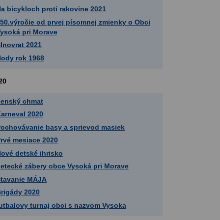
a bicykloch proti rakovine 2021
50.výročie od prvej písomnej zmienky o Obci
ysoká pri Morave
lnovrat 2021
ody rok 1968
20
enský chmat
arneval 2020
ochovávanie basy a sprievod masiek
rvé mesiace 2020
ové detské ihrisko
etecké zábery obce Vysoká pri Morave
tavanie MÁJA
rigády 2020
utbalovy turnaj obci s nazvom Vysoka