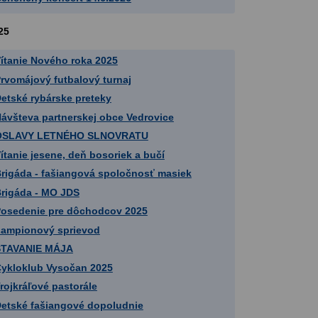
25
ítanie Nového roka 2025
rvomájový futbalový turnaj
etské rybárske preteky
ávšteva partnerskej obce Vedrovice
OSLAVY LETNÉHO SLNOVRATU
ítanie jesene, deň bosoriek a bučí
rigáda - fašiangová spoločnosť masiek
rigáda - MO JDS
osedenie pre dôchodcov 2025
ampionový sprievod
STAVANIE MÁJA
ykloklub Vysočan 2025
rojkráľové pastorále
etské fašiangové dopoludnie