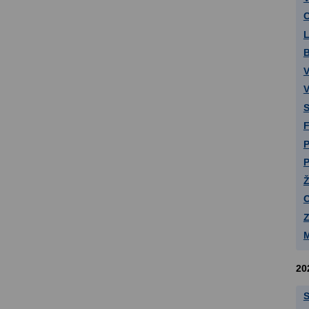
C
L
B
V
V
S
F
P
P
Ž
O
Z
M
20
S