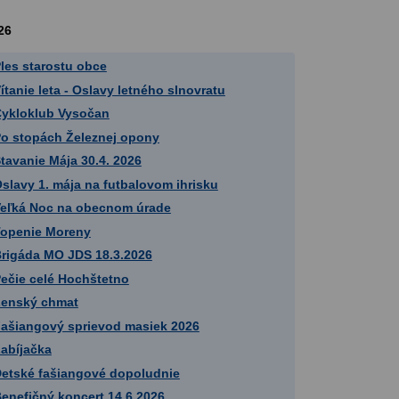
26
les starostu obce
ítanie leta - Oslavy letného slnovratu
ykloklub Vysočan
o stopách Železnej opony
tavanie Mája 30.4. 2026
slavy 1. mája na futbalovom ihrisku
eľká Noc na obecnom úrade
openie Moreny
rigáda MO JDS 18.3.2026
ečie celé Hochštetno
enský chmat
ašiangový sprievod masiek 2026
abíjačka
etské fašiangové dopoludnie
enefičný koncert 14.6.2026