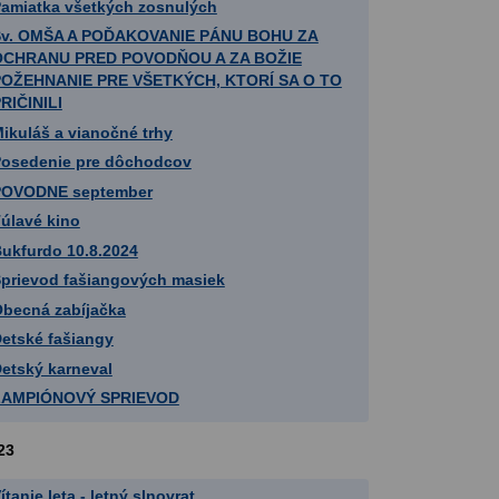
amiatka všetkých zosnulých
Sv. OMŠA A POĎAKOVANIE PÁNU BOHU ZA
OCHRANU PRED POVODŇOU A ZA BOŽIE
POŽEHNANIE PRE VŠETKÝCH, KTORÍ SA O TO
RIČINILI
ikuláš a vianočné trhy
osedenie pre dôchodcov
POVODNE september
úlavé kino
ukfurdo 10.8.2024
prievod fašiangových masiek
becná zabíjačka
etské fašiangy
etský karneval
LAMPIÓNOVÝ SPRIEVOD
23
ítanie leta - letný slnovrat