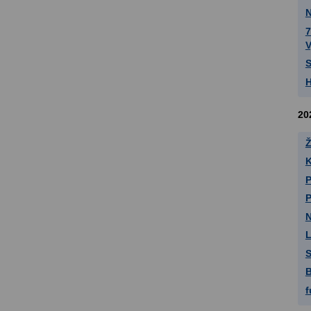
N
7
V
S
H
20
Ž
K
P
P
N
L
S
B
f