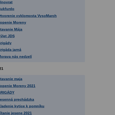
lnovrat
ukfurdo
tvorenie cyklomosta VysoMarch
openie Moreny
tavanie Mája
ýlet JDS
rigády
rigáda jarná
orava nás nedzelí
21
tavanie maja
openie Moreny 2021
BRIGÁDY
esenná prechádzka
ladenie kytice k pomníku
ítanie jesene 2021