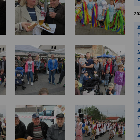
20
V
P
D
N
V
B
B
P
L
C
T
D