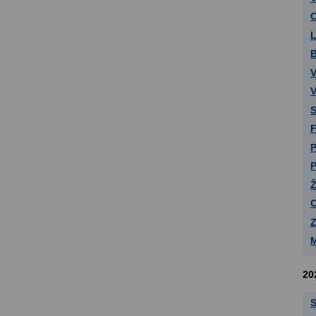
C
L
B
V
V
S
F
P
P
Ž
O
Z
M
20
S