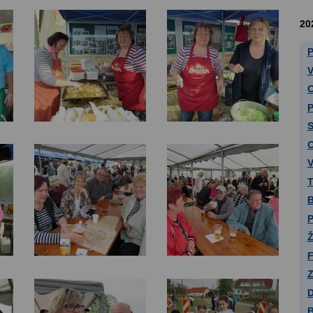
20
P
V
C
P
S
O
V
T
B
P
Ž
F
Z
D
B