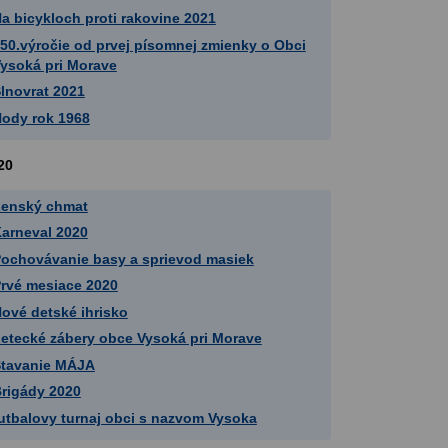
a bicykloch proti rakovine 2021
50.výročie od prvej písomnej zmienky o Obci
ysoká pri Morave
lnovrat 2021
ody rok 1968
20
enský chmat
arneval 2020
ochovávanie basy a sprievod masiek
rvé mesiace 2020
ové detské ihrisko
etecké zábery obce Vysoká pri Morave
tavanie MÁJA
rigády 2020
utbalovy turnaj obci s nazvom Vysoka