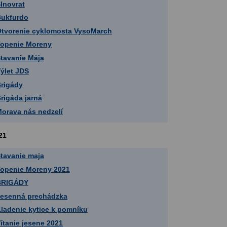
lnovrat
ukfurdo
tvorenie cyklomosta VysoMarch
openie Moreny
tavanie Mája
ýlet JDS
rigády
rigáda jarná
orava nás nedzelí
21
tavanie maja
openie Moreny 2021
BRIGÁDY
esenná prechádzka
ladenie kytice k pomníku
ítanie jesene 2021