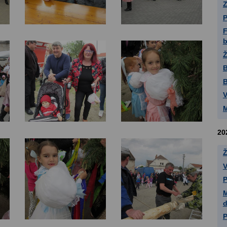
F
Ž
B
B
V
20
Ž
V
P
M
P