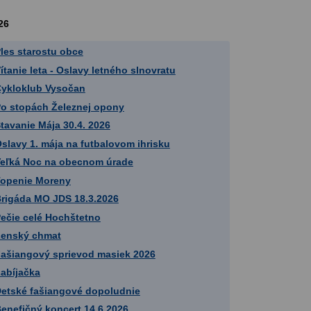
26
les starostu obce
ítanie leta - Oslavy letného slnovratu
ykloklub Vysočan
o stopách Železnej opony
tavanie Mája 30.4. 2026
slavy 1. mája na futbalovom ihrisku
eľká Noc na obecnom úrade
openie Moreny
rigáda MO JDS 18.3.2026
ečie celé Hochštetno
enský chmat
ašiangový sprievod masiek 2026
abíjačka
etské fašiangové dopoludnie
enefičný koncert 14.6.2026