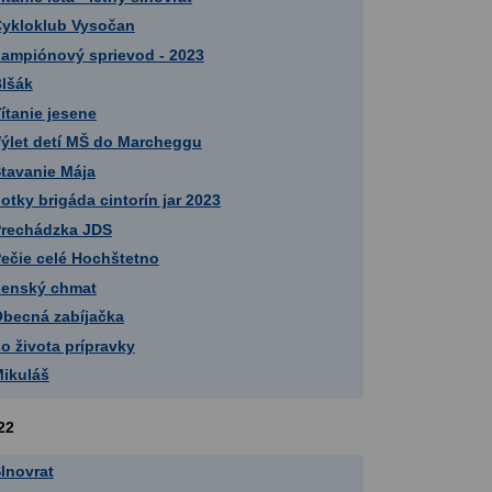
ykloklub Vysočan
ampiónový sprievod - 2023
lšák
ítanie jesene
ýlet detí MŠ do Marcheggu
tavanie Mája
otky brigáda cintorín jar 2023
rechádzka JDS
ečie celé Hochštetno
enský chmat
becná zabíjačka
o života prípravky
ikuláš
22
lnovrat