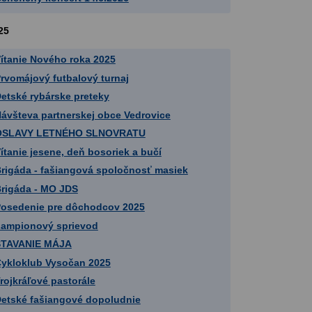
25
ítanie Nového roka 2025
rvomájový futbalový turnaj
etské rybárske preteky
ávšteva partnerskej obce Vedrovice
OSLAVY LETNÉHO SLNOVRATU
ítanie jesene, deň bosoriek a bučí
rigáda - fašiangová spoločnosť masiek
rigáda - MO JDS
osedenie pre dôchodcov 2025
ampionový sprievod
STAVANIE MÁJA
ykloklub Vysočan 2025
rojkráľové pastorále
etské fašiangové dopoludnie