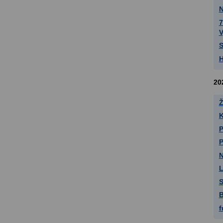
N
7
V
S
H
20
Ž
K
P
P
N
L
S
B
f