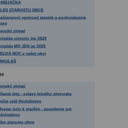
ZABÍJAČKA
PLES STAROSTU OBCE
ašiangový sprievod masiek a pochovávanie
basy
enský chmat
rigáda cintorín Jar 2025
rigáda MO JDS jar 2025
EĽKÁ NOC v našej obci
MIKULÁŠ
24
enský chmat
ítanie leta - oslavy letného slnovratu
ečie celé Hochštetno
esiac úcty k starším - posedenie pre
dôchodcov
les starostu obce