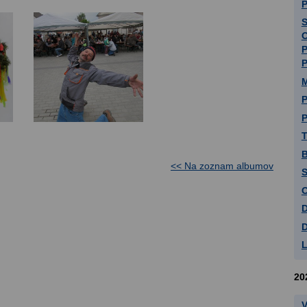
P
P
M
P
T
B
<< Na zoznam albumov
S
O
D
D
20
V