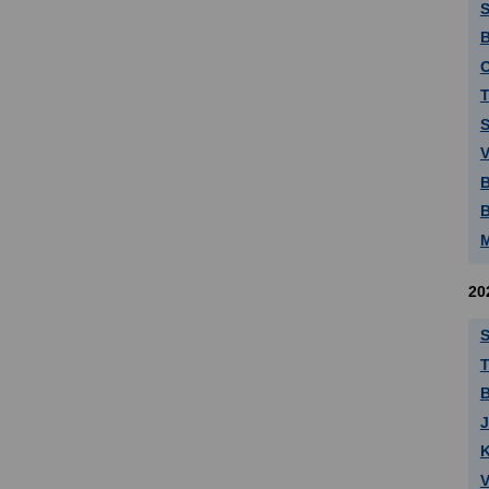
S
B
O
T
S
V
B
B
M
20
S
T
J
K
V