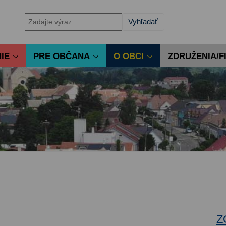
IE
PRE OBČANA
O OBCI
ZDRUŽENIA/F
Z