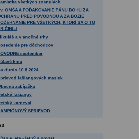
amiatka všetkých zosnulých
Sv. OMŠA A POĎAKOVANIE PÁNU BOHU ZA
OCHRANU PRED POVODŇOU A ZA BOŽIE
POŽEHNANIE PRE VŠETKÝCH, KTORÍ SA O TO
RIČINILI
ikuláš a vianočné trhy
osedenie pre dôchodcov
POVODNE september
úlavé kino
ukfurdo 10.8.2024
prievod fašiangových masiek
becná zabíjačka
etské fašiangy
etský karneval
LAMPIÓNOVÝ SPRIEVOD
23
ítanie leta - letný slnovrat