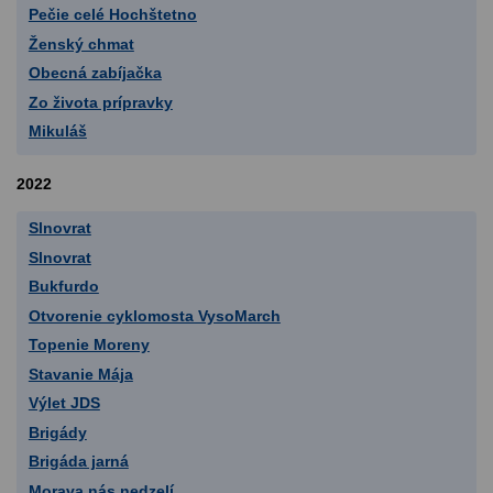
Pečie celé Hochštetno
Ženský chmat
Obecná zabíjačka
Zo života prípravky
Mikuláš
2022
Slnovrat
Slnovrat
Bukfurdo
Otvorenie cyklomosta VysoMarch
Topenie Moreny
Stavanie Mája
Výlet JDS
Brigády
Brigáda jarná
Morava nás nedzelí