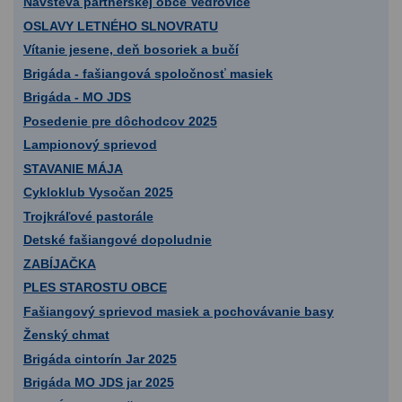
Návšteva partnerskej obce Vedrovice
OSLAVY LETNÉHO SLNOVRATU
Vítanie jesene, deň bosoriek a bučí
Brigáda - fašiangová spoločnosť masiek
Brigáda - MO JDS
Posedenie pre dôchodcov 2025
Lampionový sprievod
STAVANIE MÁJA
Cykloklub Vysočan 2025
Trojkráľové pastorále
Detské fašiangové dopoludnie
ZABÍJAČKA
PLES STAROSTU OBCE
Fašiangový sprievod masiek a pochovávanie basy
Ženský chmat
Brigáda cintorín Jar 2025
Brigáda MO JDS jar 2025