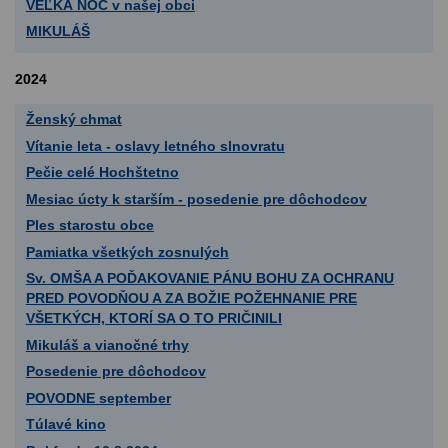
VEĽKÁ NOC v našej obci
MIKULÁŠ
2024
Ženský chmat
Vítanie leta - oslavy letného slnovratu
Pečie celé Hochštetno
Mesiac úcty k starším - posedenie pre dôchodcov
Ples starostu obce
Pamiatka všetkých zosnulých
Sv. OMŠA A POĎAKOVANIE PÁNU BOHU ZA OCHRANU
PRED POVODŇOU A ZA BOŽIE POŽEHNANIE PRE
VŠETKÝCH, KTORÍ SA O TO PRIČINILI
Mikuláš a vianočné trhy
Posedenie pre dôchodcov
POVODNE september
Túlavé kino