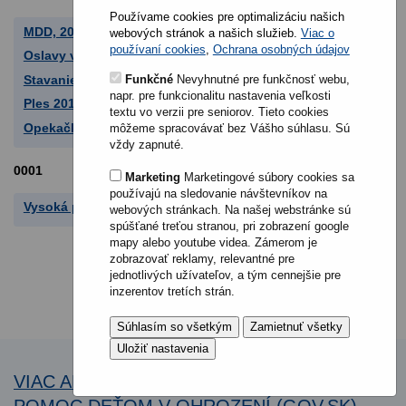
Používame cookies pre optimalizáciu našich
MDD, 2015
webových stránok a našich služieb.
Viac o
používaní cookies
,
Ochrana osobných údajov
Oslavy vítania leta - LETNÝ SLNOVRAT 2015
Stavanie Mája, 2015
Funkčné
Nevyhnutné pre funkčnosť webu,
napr. pre funkcionalitu nastavenia veľkosti
Ples 2015
textu vo verzii pre seniorov. Tieto cookies
Opekačka detí v MŠ a program pre mamičku ku Dňu matiek
môžeme spracovávať bez Vášho súhlasu. Sú
vždy zapnuté.
0001
Marketing
Marketingové súbory cookies sa
používajú na sledovanie návštevníkov na
Vysoká pri morave a okolie
webových stránkach. Na našej webstránke sú
spúšťané treťou stranou, pri zobrazení google
mapy alebo youtube videa. Zámerom je
zobrazovať reklamy, relevantné pre
jednotlivých užívateľov, a tým cennejšie pre
inzerentov tretích strán.
VIAC AKO NICK - NÁRODNÁ LINKA NA
POMOC DEŤOM V OHROZENÍ (GOV.SK)