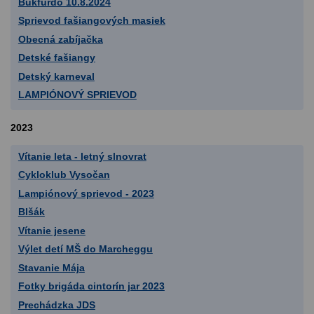
Bukfurdo 10.8.2024
Sprievod fašiangových masiek
Obecná zabíjačka
Detské fašiangy
Detský karneval
LAMPIÓNOVÝ SPRIEVOD
2023
Vítanie leta - letný slnovrat
Cykloklub Vysočan
Lampiónový sprievod - 2023
Blšák
Vítanie jesene
Výlet detí MŠ do Marcheggu
Stavanie Mája
Fotky brigáda cintorín jar 2023
Prechádzka JDS