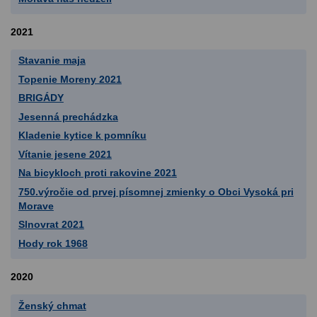
2021
Stavanie maja
Topenie Moreny 2021
BRIGÁDY
Jesenná prechádzka
Kladenie kytice k pomníku
Vítanie jesene 2021
Na bicykloch proti rakovine 2021
750.výročie od prvej písomnej zmienky o Obci Vysoká pri
Morave
Slnovrat 2021
Hody rok 1968
2020
Ženský chmat