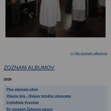
<< Na zoznam albumov
ZOZNAM ALBUMOV
2026
Ples starostu obce
Vítanie leta - Oslavy letného slnovratu
Cykloklub Vysočan
Po stopách Železnej opony