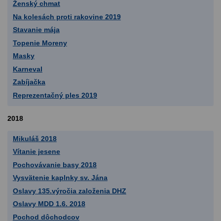
Ženský chmat
Na kolesách proti rakovine 2019
Stavanie mája
Topenie Moreny
Masky
Karneval
Zabíjačka
Reprezentačný ples 2019
2018
Mikuláš 2018
Vítanie jesene
Pochovávanie basy 2018
Vysvätenie kaplnky sv. Jána
Oslavy 135.výročia založenia DHZ
Oslavy MDD 1.6. 2018
Pochod dôchodcov