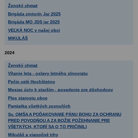
Ženský chmat
Brigáda cintorín Jar 2025
Brigáda MO JDS jar 2025
VEĽKÁ NOC v našej obci
MIKULÁŠ
2024
Ženský chmat
Vítanie leta - oslavy letného slnovratu
Pečie celé Hochštetno
Mesiac úcty k starším - posedenie pre dôchodcov
Ples starostu obce
Pamiatka všetkých zosnulých
Sv. OMŠA A POĎAKOVANIE PÁNU BOHU ZA OCHRANU
PRED POVODŇOU A ZA BOŽIE POŽEHNANIE PRE
VŠETKÝCH, KTORÍ SA O TO PRIČINILI
Mikuláš a vianočné trhy