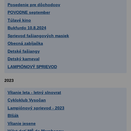
Posedenie pre dôchodcov
POVODNE september
Túlavé kino
Bukfurdo 10.8.2024
Sprievod fašiangových masiek
Obecná zabíjačka
Detské fašiangy
Detský karneval
LAMPIÓNOVÝ SPRIEVOD
2023
Vítanie leta - letný slnovrat
Cykloklub Vysočan
Lampiónový sprievod - 2023
Blšák
Vítanie jesene