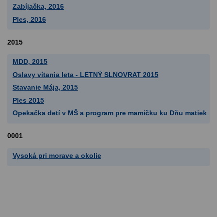
Zabíjačka, 2016
Ples, 2016
2015
MDD, 2015
Oslavy vítania leta - LETNÝ SLNOVRAT 2015
Stavanie Mája, 2015
Ples 2015
Opekačka detí v MŠ a program pre mamičku ku Dňu matiek
0001
Vysoká pri morave a okolie