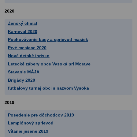
2020
Ženský chmat
Karneval 2020
Pochovávanie basy a sprievod masiek
Prvé mesiace 2020
Nové detské ihrisko
Letecké zábery obce Vysoká pri Morave
Stavanie MÁJA
Brigády 2020
futbalovy turnaj obci s nazvom Vysoka
2019
Posedenie pre dôchodcov 2019
Lampiónový sprievod
Vítanie jesene 2019