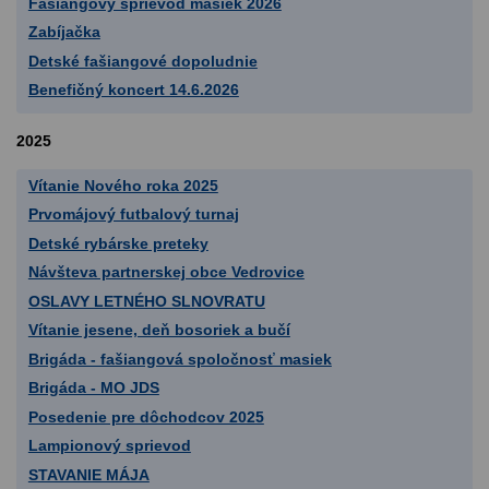
Fašiangový sprievod masiek 2026
Zabíjačka
Detské fašiangové dopoludnie
Benefičný koncert 14.6.2026
2025
Vítanie Nového roka 2025
Prvomájový futbalový turnaj
Detské rybárske preteky
Návšteva partnerskej obce Vedrovice
OSLAVY LETNÉHO SLNOVRATU
Vítanie jesene, deň bosoriek a bučí
Brigáda - fašiangová spoločnosť masiek
Brigáda - MO JDS
Posedenie pre dôchodcov 2025
Lampionový sprievod
STAVANIE MÁJA