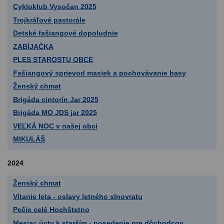
Cykloklub Vysočan 2025
Trojkráľové pastorále
Detské fašiangové dopoludnie
ZABÍJAČKA
PLES STAROSTU OBCE
Fašiangový sprievod masiek a pochovávanie basy
Ženský chmat
Brigáda cintorín Jar 2025
Brigáda MO JDS jar 2025
VEĽKÁ NOC v našej obci
MIKULÁŠ
2024
Ženský chmat
Vítanie leta - oslavy letného slnovratu
Pečie celé Hochštetno
Mesiac úcty k starším - posedenie pre dôchodcov