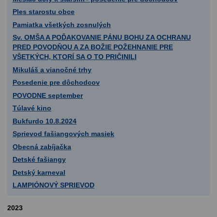
Ples starostu obce
Pamiatka všetkých zosnulých
Sv. OMŠA A POĎAKOVANIE PÁNU BOHU ZA OCHRANU
PRED POVODŇOU A ZA BOŽIE POŽEHNANIE PRE
VŠETKÝCH, KTORÍ SA O TO PRIČINILI
Mikuláš a vianočné trhy
Posedenie pre dôchodcov
POVODNE september
Túlavé kino
Bukfurdo 10.8.2024
Sprievod fašiangových masiek
Obecná zabíjačka
Detské fašiangy
Detský karneval
LAMPIÓNOVÝ SPRIEVOD
2023