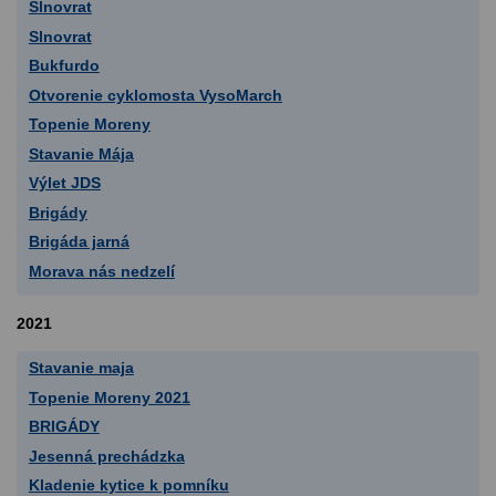
Slnovrat
Slnovrat
Bukfurdo
Otvorenie cyklomosta VysoMarch
Topenie Moreny
Stavanie Mája
Výlet JDS
Brigády
Brigáda jarná
Morava nás nedzelí
2021
Stavanie maja
Topenie Moreny 2021
BRIGÁDY
Jesenná prechádzka
Kladenie kytice k pomníku