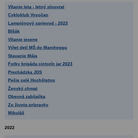
Vítanie leta - letný slnovrat
Cykloklub Vysočan
Lampiónový sprievod - 2023
Blšák
Vítanie jesene
Výlet detí MŠ do Marcheggu
Stavanie Mája
Fotky brigáda cintorín jar 2023
Prechádzka JDS
Pečie celé Hochštetno
Ženský chmat
Obecná zabíjačka
Zo života prípravky
Mikuláš
2022