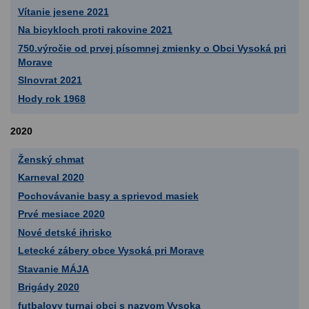
Vítanie jesene 2021
Na bicykloch proti rakovine 2021
750.výročie od prvej písomnej zmienky o Obci Vysoká pri
Morave
Slnovrat 2021
Hody rok 1968
2020
Ženský chmat
Karneval 2020
Pochovávanie basy a sprievod masiek
Prvé mesiace 2020
Nové detské ihrisko
Letecké zábery obce Vysoká pri Morave
Stavanie MÁJA
Brigády 2020
futbalovy turnaj obci s nazvom Vysoka