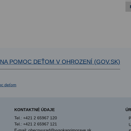
A NA POMOC DEŤOM V OHROZENÍ (GOV.SK)
KONTAKTNÉ ÚDAJE
ÚR
Tel.: +421 2 65967 120
P
Tel.: +421 2 65967 121
U
E-mail: obecnyurad@vysokaprimorave.sk
S