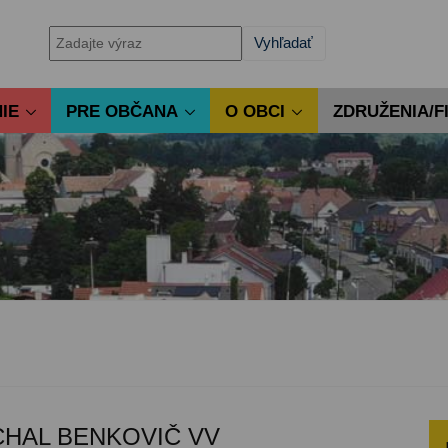
IE
PRE OBČANA
O OBCI
ZDRUŽENIA/F
CHAL BENKOVIČ VV