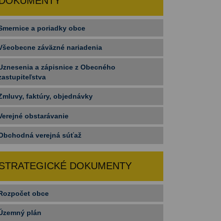
DOKUMENTY
Smernice a poriadky obce
Všeobecne záväzné nariadenia
Uznesenia a zápisnice z Obecného
zastupiteľstva
Zmluvy, faktúry, objednávky
Verejné obstarávanie
Obchodná verejná súťaž
STRATEGICKÉ DOKUMENTY
Rozpočet obce
Územný plán