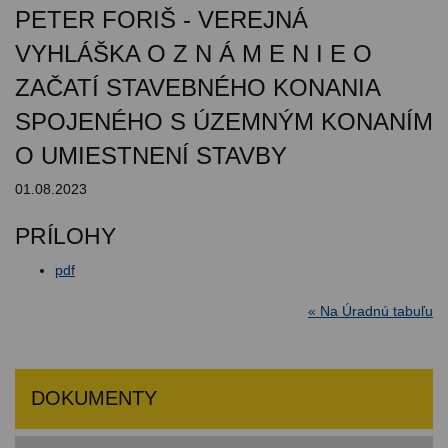
PETER FORIŠ - VEREJNÁ
VYHLÁŠKA O Z N Á M E N I E O
ZAČATÍ STAVEBNÉHO KONANIA
SPOJENÉHO S ÚZEMNÝM KONANÍM
O UMIESTNENÍ STAVBY
01.08.2023
PRÍLOHY
pdf
« Na Úradnú tabuľu
DOKUMENTY