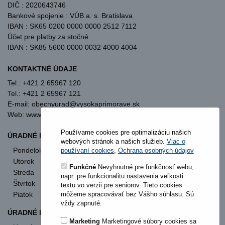
DIČ : 2020643746
Bankové spojenie : VÚB a. s. Bratislava
IBAN : SK65 0200 0000 0000 2512 7112
Účet pre platby za stočné
IBAN : SK85 5600 0000 0032 4000 4004
KONTAKTNÉ ÚDAJE
Tel.: +421 2 65967 120
Tel.: +421 2 65967 121
E-mail: obecnyurad@vysokaprimorave.sk
Web: www.vysokaprimorave.sk
Používame cookies pre optimalizáciu našich
ÚRADNÉ HODINY OBECNÝ ÚRAD
webových stránok a našich služieb.
Viac o
Pondelok
8:00 - 12:00
13:00 - 15:30
používaní cookies
,
Ochrana osobných údajov
Utorok
8:00 - 12:00
13:00 - 15:30
Funkčné
Nevyhnutné pre funkčnosť webu,
Streda
8:00 - 12:00
13:00 - 17:00
napr. pre funkcionalitu nastavenia veľkosti
Štvrtok
nestránkový deň
textu vo verzii pre seniorov. Tieto cookies
môžeme spracovávať bez Vášho súhlasu. Sú
Piatok
8:00 - 12:00
vždy zapnuté.
ÚRADNÉ HODINY STAVEBNÝ ÚRAD
Marketing
Marketingové súbory cookies sa