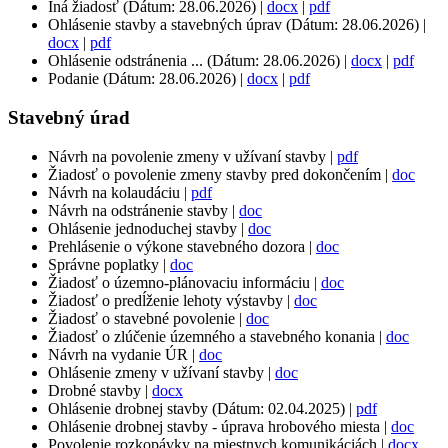
Iná žiadosť (Dátum: 28.06.2026) |
docx
|
pdf
Ohlásenie stavby a stavebných úprav (Dátum: 28.06.2026) |
docx
|
pdf
Ohlásenie odstránenia ... (Dátum: 28.06.2026) |
docx
|
pdf
Podanie (Dátum: 28.06.2026) |
docx
|
pdf
Stavebný úrad
Návrh na povolenie zmeny v užívaní stavby |
pdf
Žiadosť o povolenie zmeny stavby pred dokončením |
doc
Návrh na kolaudáciu |
pdf
Návrh na odstránenie stavby |
doc
Ohlásenie jednoduchej stavby |
doc
Prehlásenie o výkone stavebného dozora |
doc
Správne poplatky |
doc
Žiadosť o územno-plánovaciu informáciu |
doc
Žiadosť o predĺženie lehoty výstavby |
doc
Žiadosť o stavebné povolenie |
doc
Žiadosť o zlúčenie územného a stavebného konania |
doc
Návrh na vydanie ÚR |
doc
Ohlásenie zmeny v užívaní stavby |
doc
Drobné stavby |
docx
Ohlásenie drobnej stavby (Dátum: 02.04.2025) |
pdf
Ohlásenie drobnej stavby - úprava hrobového miesta |
doc
Povolenie rozkopávky na miestnych komunikáciách |
docx