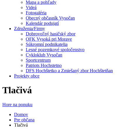
Mapa a pohľady
Videá
Fotogaléria
Obecný občasník Vysočan
Kalendár podujatí
Združenia/Firmy
Dobrovoľný hasičský zbor
OFK Vysoká pri Morave
Súkromní podnikatelia
Lesné pozemkové spoločenstvo
Cykloklub Vysočan
Sportcentrum
Patriots Hochstetno
DFS Hochštetko a Zmiešaný zbor Hochštetňan
Projekty obce
Tlačivá
Hore na ponuku
Domov
Pre občana
Tlačivá