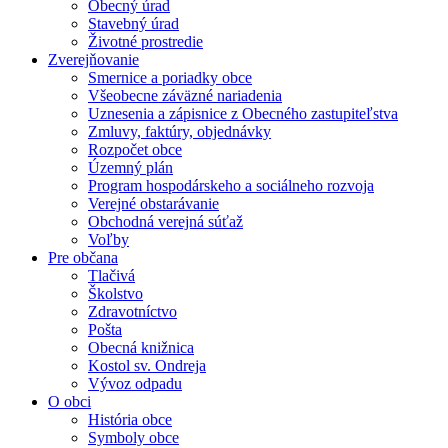
Obecný úrad
Stavebný úrad
Životné prostredie
Zverejňovanie
Smernice a poriadky obce
Všeobecne záväzné nariadenia
Uznesenia a zápisnice z Obecného zastupiteľstva
Zmluvy, faktúry, objednávky
Rozpočet obce
Územný plán
Program hospodárskeho a sociálneho rozvoja
Verejné obstarávanie
Obchodná verejná súťaž
Voľby
Pre občana
Tlačivá
Školstvo
Zdravotníctvo
Pošta
Obecná knižnica
Kostol sv. Ondreja
Vývoz odpadu
O obci
História obce
Symboly obce