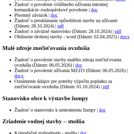
Žiadosť o povolenie zvláštneho užívania miestnej
komunikácie–rozkopávkové povolenie |
doc
Písomný záväzok |
doc
Žiadosť o preskúmanie spôsobilosti stavby na užívanie
(Dátum: 28.10.2024) |
pdf
Žiadosť o záväzné stanovisko (Dátum: 28.10.2024) |
pdf
Ohlásenie drobnej stavby - word (Dátum: 02.04.2025) |
docx
Malé zdroje znečisťovania ovzdušia
Žiadosť o povolenie stavby malého zdroja znečisťovania
ovzdušia (Dátum: 06.05.2026) |
doc
Žiadosť o povolenie užívania MZZO (Dátum: 06.05.2026) |
docx
Oznámenie údajov pre potreby výpočtu poplatku za
znečisťovanie ovzdušia (Dátum: 01.10.2024) |
pdf
Stanovisko obce k výstavbe žumpy
Žiadosť o stanovisko k umiestneniu žumpy |
doc
Zriadenie vodnej stavby – studňa
Kolaudačné rozhodnutie - studňa |
doc