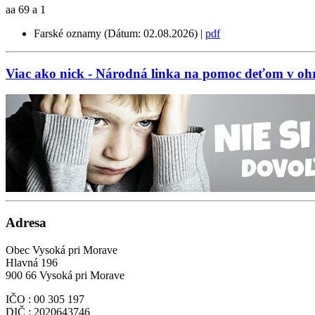
aa 69 a 1
Farské oznamy (Dátum: 02.08.2026) |
pdf
Viac ako nick - Národná linka na pomoc deťom v ohr
Adresa
Obec Vysoká pri Morave
Hlavná 196
900 66 Vysoká pri Morave
IČO : 00 305 197
DIČ : 2020643746