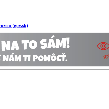
ození (gov.sk)