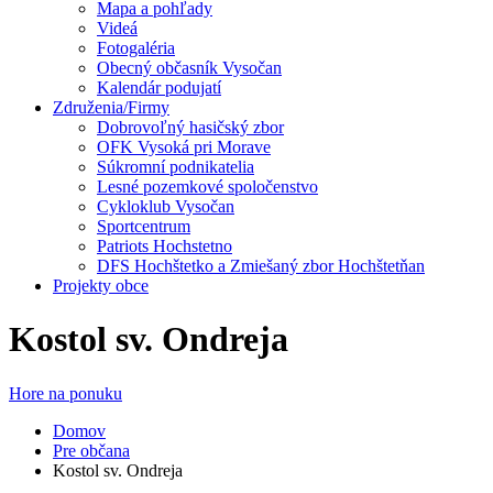
Mapa a pohľady
Videá
Fotogaléria
Obecný občasník Vysočan
Kalendár podujatí
Združenia/Firmy
Dobrovoľný hasičský zbor
OFK Vysoká pri Morave
Súkromní podnikatelia
Lesné pozemkové spoločenstvo
Cykloklub Vysočan
Sportcentrum
Patriots Hochstetno
DFS Hochštetko a Zmiešaný zbor Hochštetňan
Projekty obce
Kostol sv. Ondreja
Hore na ponuku
Domov
Pre občana
Kostol sv. Ondreja