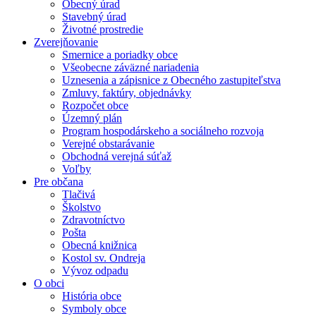
Obecný úrad
Stavebný úrad
Životné prostredie
Zverejňovanie
Smernice a poriadky obce
Všeobecne záväzné nariadenia
Uznesenia a zápisnice z Obecného zastupiteľstva
Zmluvy, faktúry, objednávky
Rozpočet obce
Územný plán
Program hospodárskeho a sociálneho rozvoja
Verejné obstarávanie
Obchodná verejná súťaž
Voľby
Pre občana
Tlačivá
Školstvo
Zdravotníctvo
Pošta
Obecná knižnica
Kostol sv. Ondreja
Vývoz odpadu
O obci
História obce
Symboly obce