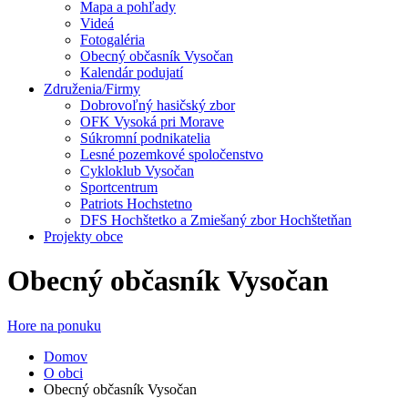
Mapa a pohľady
Videá
Fotogaléria
Obecný občasník Vysočan
Kalendár podujatí
Združenia/Firmy
Dobrovoľný hasičský zbor
OFK Vysoká pri Morave
Súkromní podnikatelia
Lesné pozemkové spoločenstvo
Cykloklub Vysočan
Sportcentrum
Patriots Hochstetno
DFS Hochštetko a Zmiešaný zbor Hochštetňan
Projekty obce
Obecný občasník Vysočan
Hore na ponuku
Domov
O obci
Obecný občasník Vysočan