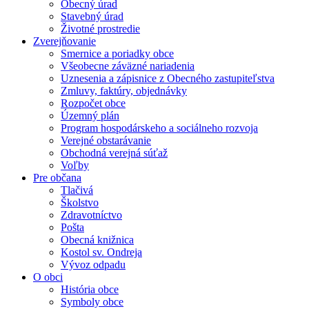
Obecný úrad
Stavebný úrad
Životné prostredie
Zverejňovanie
Smernice a poriadky obce
Všeobecne záväzné nariadenia
Uznesenia a zápisnice z Obecného zastupiteľstva
Zmluvy, faktúry, objednávky
Rozpočet obce
Územný plán
Program hospodárskeho a sociálneho rozvoja
Verejné obstarávanie
Obchodná verejná súťaž
Voľby
Pre občana
Tlačivá
Školstvo
Zdravotníctvo
Pošta
Obecná knižnica
Kostol sv. Ondreja
Vývoz odpadu
O obci
História obce
Symboly obce