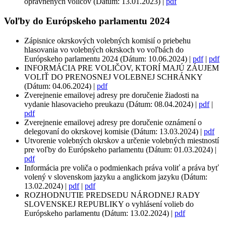
oprávnených voličov (Dátum: 13.01.2023) |
pdf
Voľby do Európskeho parlamentu 2024
Zápisnice okrskových volebných komisií o priebehu
hlasovania vo volebných okrskoch vo voľbách do
Európskeho parlamentu 2024 (Dátum: 10.06.2024) |
pdf
|
pdf
INFORMÁCIA PRE VOLIČOV, KTORÍ MAJÚ ZÁUJEM
VOLIŤ DO PRENOSNEJ VOLEBNEJ SCHRÁNKY
(Dátum: 04.06.2024) |
pdf
Zverejnenie emailovej adresy pre doručenie žiadosti na
vydanie hlasovacieho preukazu (Dátum: 08.04.2024) |
pdf
|
pdf
Zverejnenie emailovej adresy pre doručenie oznámení o
delegovaní do okrskovej komisie (Dátum: 13.03.2024) |
pdf
Utvorenie volebných okrskov a určenie volebných miestností
pre voľby do Európskeho parlamentu (Dátum: 01.03.2024) |
pdf
Informácia pre voliča o podmienkach práva voliť a práva byť
volený v slovenskom jazyku a anglickom jazyku (Dátum:
13.02.2024) |
pdf
|
pdf
ROZHODNUTIE PREDSEDU NÁRODNEJ RADY
SLOVENSKEJ REPUBLIKY o vyhlásení volieb do
Európskeho parlamentu (Dátum: 13.02.2024) |
pdf