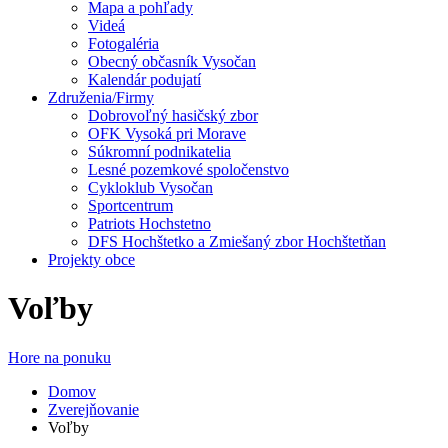
Mapa a pohľady
Videá
Fotogaléria
Obecný občasník Vysočan
Kalendár podujatí
Združenia/Firmy
Dobrovoľný hasičský zbor
OFK Vysoká pri Morave
Súkromní podnikatelia
Lesné pozemkové spoločenstvo
Cykloklub Vysočan
Sportcentrum
Patriots Hochstetno
DFS Hochštetko a Zmiešaný zbor Hochštetňan
Projekty obce
Voľby
Hore na ponuku
Domov
Zverejňovanie
Voľby