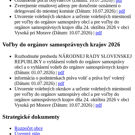
Oznámenie počtu obyvateľov (Dátum: 10.07.2026) |
pdf
Zverejnenie emailovej adresy pre doručenie oznámení o
delegovaní do miestnej komisie (Dátum: 10.07.2026) |
pdf
Utvorenie volebných okrskov a určenie volebných miestností
pre voľby do orgánov samosprávy obcí a pre voľby do
orgánov samosprávnych krajov dňa 24. októbra 2026 v obci
Vysoká pri Morave (Dátum: 10.07.2026) |
pdf
Voľby do orgánov samosprávnych krajov 2026
Rozhodnutie predsedu NÁRODNEJ RADY SLOVENSKEJ
REPUBLIKY o vyhlásení volieb do orgánov samosprávy
obcí a o vyhlásení volieb do orgánov samosprávnych krajov
(Dátum: 01.07.2026) |
pdf
informácia o podmienkach práva voliť a práva byť volený
(Dátum: 01.07.2026) |
pdf
Utvorenie volebných okrskov a určenie volebných miestností
pre voľby do orgánov samosprávy obcí a pre voľby do
orgánov samosprávnych krajov dňa 24. októbra 2026 v obci
Vysoká pri Morave (Dátum: 10.07.2026) |
pdf
Strategické dokumenty
Rozpočet obce
Územný plán