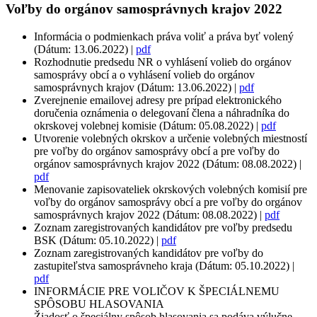
Voľby do orgánov samosprávnych krajov 2022
Informácia o podmienkach práva voliť a práva byť volený
(Dátum: 13.06.2022) |
pdf
Rozhodnutie predsedu NR o vyhlásení volieb do orgánov
samosprávy obcí a o vyhlásení volieb do orgánov
samosprávnych krajov (Dátum: 13.06.2022) |
pdf
Zverejnenie emailovej adresy pre prípad elektronického
doručenia oznámenia o delegovaní člena a náhradníka do
okrskovej volebnej komisie (Dátum: 05.08.2022) |
pdf
Utvorenie volebných okrskov a určenie volebných miestností
pre voľby do orgánov samosprávy obcí a pre voľby do
orgánov samosprávnych krajov 2022 (Dátum: 08.08.2022) |
pdf
Menovanie zapisovateliek okrskových volebných komisií pre
voľby do orgánov samosprávy obcí a pre voľby do orgánov
samosprávnych krajov 2022 (Dátum: 08.08.2022) |
pdf
Zoznam zaregistrovaných kandidátov pre voľby predsedu
BSK (Dátum: 05.10.2022) |
pdf
Zoznam zaregistrovaných kandidátov pre voľby do
zastupiteľstva samosprávneho kraja (Dátum: 05.10.2022) |
pdf
INFORMÁCIE PRE VOLIČOV K ŠPECIÁLNEMU
SPÔSOBU HLASOVANIA
Žiadosť o špeciálny spôsob hlasovania sa podáva výlučne