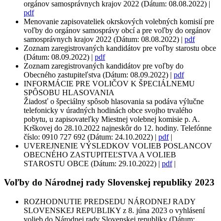
orgánov samosprávnych krajov 2022 (Dátum: 08.08.2022) |
pdf
Menovanie zapisovateliek okrskových volebných komisií pre
voľby do orgánov samosprávy obcí a pre voľby do orgánov
samosprávnych krajov 2022 (Dátum: 08.08.2022) |
pdf
Zoznam zaregistrovaných kandidátov pre voľby starostu obce
(Dátum: 08.09.2022) |
pdf
Zoznam zaregistrovaných kandidátov pre voľby do
Obecného zastupiteľstva (Dátum: 08.09.2022) |
pdf
INFORMÁCIE PRE VOLIČOV K ŠPECIÁLNEMU
SPÔSOBU HLASOVANIA
Žiadosť o špeciálny spôsob hlasovania sa podáva výlučne
telefonicky v úradných hodinách obce svojho trvalého
pobytu, u zapisovateľky Miestnej volebnej komisie p. A.
Krškovej do 28.10.2022 najneskôr do 12. hodiny. Telefónne
číslo: 0910 727 692 (Dátum: 24.10.2022) |
pdf
|
UVEREJNENIE VÝSLEDKOV VOLIEB POSLANCOV
OBECNÉHO ZASTUPITEĽSTVA A VOLIEB
STAROSTU OBCE (Dátum: 29.10.2022) |
pdf
|
Voľby do Národnej rady Slovenskej republiky 2023
ROZHODNUTIE PREDSEDU NÁRODNEJ RADY
SLOVENSKEJ REPUBLIKY z 8. júna 2023 o vyhlásení
volieb do Národnej rady Slovenskej republiky (Dátum: