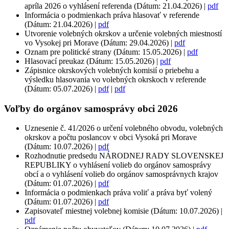
apríla 2026 o vyhlásení referenda (Dátum: 21.04.2026) |
pdf
Informácia o podmienkach práva hlasovať v referende
(Dátum: 21.04.2026) |
pdf
Utvorenie volebných okrskov a určenie volebných miestností
vo Vysokej pri Morave (Dátum: 29.04.2026) |
pdf
Oznam pre politické strany (Dátum: 15.05.2026) |
pdf
Hlasovací preukaz (Dátum: 15.05.2026) |
pdf
Zápisnice okrskových volebných komisií o priebehu a
výsledku hlasovania vo volebných okrskoch v referende
(Dátum: 05.07.2026) |
pdf
|
pdf
Voľby do orgánov samosprávy obci 2026
Uznesenie č. 41/2026 o určení volebného obvodu, volebných
okrskov a počtu poslancov v obci Vysoká pri Morave
(Dátum: 10.07.2026) |
pdf
Rozhodnutie predsedu NÁRODNEJ RADY SLOVENSKEJ
REPUBLIKY o vyhlásení volieb do orgánov samosprávy
obcí a o vyhlásení volieb do orgánov samosprávnych krajov
(Dátum: 01.07.2026) |
pdf
Informácia o podmienkach práva voliť a práva byť volený
(Dátum: 01.07.2026) |
pdf
Zapisovateľ miestnej volebnej komisie (Dátum: 10.07.2026) |
pdf