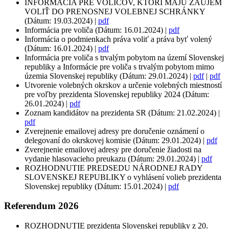
INFORMÁCIA PRE VOLIČOV, KTORÍ MAJÚ ZÁUJEM
VOLIŤ DO PRENOSNEJ VOLEBNEJ SCHRÁNKY
(Dátum: 19.03.2024) |
pdf
Informácia pre voliča (Dátum: 16.01.2024) |
pdf
Informácia o podmienkach práva voliť a práva byť volený
(Dátum: 16.01.2024) |
pdf
Informácia pre voliča s trvalým pobytom na území Slovenskej
republiky a Informácie pre voliča s trvalým pobytom mimo
územia Slovenskej republiky (Dátum: 29.01.2024) |
pdf
|
pdf
Utvorenie volebných okrskov a určenie volebných miestností
pre voľby prezidenta Slovenskej republiky 2024 (Dátum:
26.01.2024) |
pdf
Zoznam kandidátov na prezidenta SR (Dátum: 21.02.2024) |
pdf
Zverejnenie emailovej adresy pre doručenie oznámení o
delegovaní do okrskovej komisie (Dátum: 29.01.2024) |
pdf
Zverejnenie emailovej adresy pre doručenie žiadosti na
vydanie hlasovacieho preukazu (Dátum: 29.01.2024) |
pdf
ROZHODNUTIE PREDSEDU NÁRODNEJ RADY
SLOVENSKEJ REPUBLIKY o vyhlásení volieb prezidenta
Slovenskej republiky (Dátum: 15.01.2024) |
pdf
Referendum 2026
ROZHODNUTIE prezidenta Slovenskej republiky z 20.