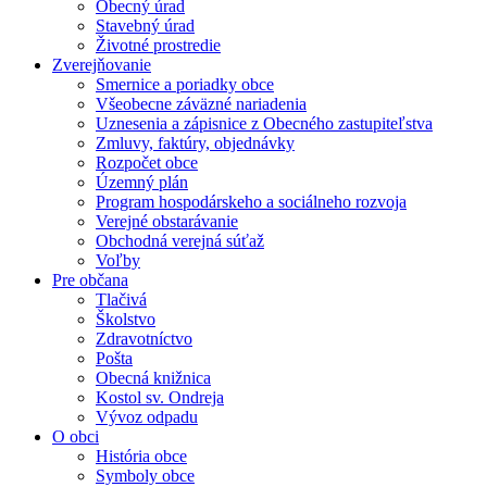
Obecný úrad
Stavebný úrad
Životné prostredie
Zverejňovanie
Smernice a poriadky obce
Všeobecne záväzné nariadenia
Uznesenia a zápisnice z Obecného zastupiteľstva
Zmluvy, faktúry, objednávky
Rozpočet obce
Územný plán
Program hospodárskeho a sociálneho rozvoja
Verejné obstarávanie
Obchodná verejná súťaž
Voľby
Pre občana
Tlačivá
Školstvo
Zdravotníctvo
Pošta
Obecná knižnica
Kostol sv. Ondreja
Vývoz odpadu
O obci
História obce
Symboly obce