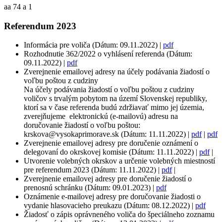
aa 74 a 1
Referendum 2023
Informácia pre voliča (Dátum: 09.11.2022) |
pdf
Rozhodnutie 362/2022 o vyhlásení referenda (Dátum:
09.11.2022) |
pdf
Zverejnenie emailovej adresy na účely podávania žiadostí o
voľbu poštou z cudziny
Na účely podávania žiadostí o voľbu poštou z cudziny
voličov s trvalým pobytom na území Slovenskej republiky,
ktorí sa v čase referenda budú zdržiavať mimo jej územia,
zverejňujeme elektronickú (e-mailovú) adresu na
doručovanie žiadostí o voľbu poštou:
krskova@vysokaprimorave.sk (Dátum: 11.11.2022) |
pdf
|
pdf
Zverejnenie emailovej adresy pre doručenie oznámení o
delegovaní do okrskovej komisie (Dátum: 11.11.2022) |
pdf
|
Utvorenie volebných okrskov a určenie volebných miestností
pre referendum 2023 (Dátum: 11.11.2022) |
pdf
|
Zverejnenie emailovej adresy pre doručenie žiadostí o
prenosnú schránku (Dátum: 09.01.2023) |
pdf
Oznámenie e-mailovej adresy pre doručovanie žiadosti o
vydanie hlasovacieho preukazu (Dátum: 08.12.2022) |
pdf
Žiadosť o zápis oprávneného voliča do špeciálneho zoznamu