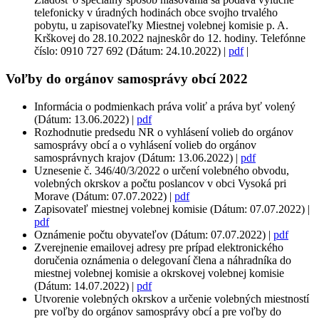
telefonicky v úradných hodinách obce svojho trvalého
pobytu, u zapisovateľky Miestnej volebnej komisie p. A.
Krškovej do 28.10.2022 najneskôr do 12. hodiny. Telefónne
číslo: 0910 727 692 (Dátum: 24.10.2022) |
pdf
|
Voľby do orgánov samosprávy obcí 2022
Informácia o podmienkach práva voliť a práva byť volený
(Dátum: 13.06.2022) |
pdf
Rozhodnutie predsedu NR o vyhlásení volieb do orgánov
samosprávy obcí a o vyhlásení volieb do orgánov
samosprávnych krajov (Dátum: 13.06.2022) |
pdf
Uznesenie č. 346/40/3/2022 o určení volebného obvodu,
volebných okrskov a počtu poslancov v obci Vysoká pri
Morave (Dátum: 07.07.2022) |
pdf
Zapisovateľ miestnej volebnej komisie (Dátum: 07.07.2022) |
pdf
Oznámenie počtu obyvateľov (Dátum: 07.07.2022) |
pdf
Zverejnenie emailovej adresy pre prípad elektronického
doručenia oznámenia o delegovaní člena a náhradníka do
miestnej volebnej komisie a okrskovej volebnej komisie
(Dátum: 14.07.2022) |
pdf
Utvorenie volebných okrskov a určenie volebných miestností
pre voľby do orgánov samosprávy obcí a pre voľby do