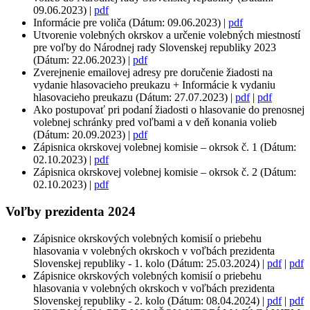
09.06.2023) |
pdf
Informácie pre voliča (Dátum: 09.06.2023) |
pdf
Utvorenie volebných okrskov a určenie volebných miestností
pre voľby do Národnej rady Slovenskej republiky 2023
(Dátum: 22.06.2023) |
pdf
Zverejnenie emailovej adresy pre doručenie žiadosti na
vydanie hlasovacieho preukazu + Informácie k vydaniu
hlasovacieho preukazu (Dátum: 27.07.2023) |
pdf
|
pdf
Ako postupovať pri podaní žiadosti o hlasovanie do prenosnej
volebnej schránky pred voľbami a v deň konania volieb
(Dátum: 20.09.2023) |
pdf
Zápisnica okrskovej volebnej komisie – okrsok č. 1 (Dátum:
02.10.2023) |
pdf
Zápisnica okrskovej volebnej komisie – okrsok č. 2 (Dátum:
02.10.2023) |
pdf
Voľby prezidenta 2024
Zápisnice okrskových volebných komisií o priebehu
hlasovania v volebných okrskoch v voľbách prezidenta
Slovenskej republiky - 1. kolo (Dátum: 25.03.2024) |
pdf
|
pdf
Zápisnice okrskových volebných komisií o priebehu
hlasovania v volebných okrskoch v voľbách prezidenta
Slovenskej republiky - 2. kolo (Dátum: 08.04.2024) |
pdf
|
pdf