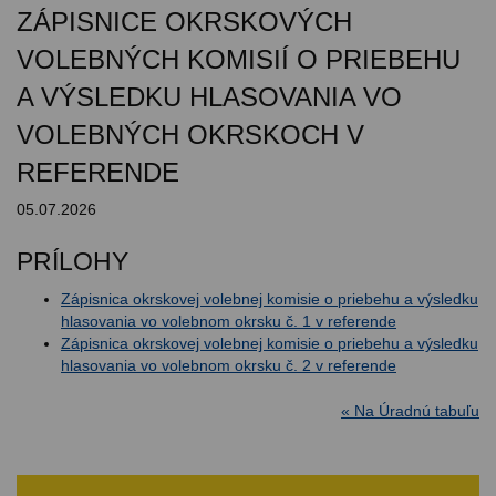
ZÁPISNICE OKRSKOVÝCH
VOLEBNÝCH KOMISIÍ O PRIEBEHU
A VÝSLEDKU HLASOVANIA VO
VOLEBNÝCH OKRSKOCH V
REFERENDE
05.07.2026
PRÍLOHY
Zápisnica okrskovej volebnej komisie o priebehu a výsledku
hlasovania vo volebnom okrsku č. 1 v referende
Zápisnica okrskovej volebnej komisie o priebehu a výsledku
hlasovania vo volebnom okrsku č. 2 v referende
« Na Úradnú tabuľu