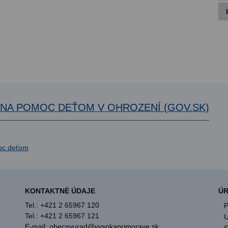
A NA POMOC DEŤOM V OHROZENÍ (GOV.SK)
KONTAKTNÉ ÚDAJE
ÚR
Tel.: +421 2 65967 120
P
Tel.: +421 2 65967 121
U
E-mail: obecnyurad@vysokaprimorave.sk
S