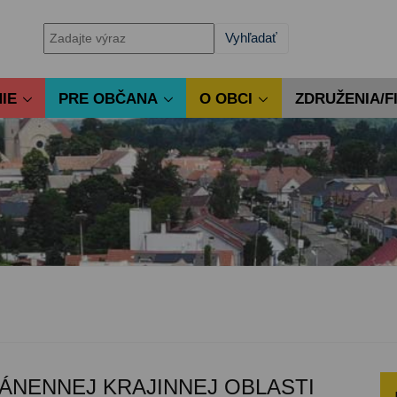
IE
PRE OBČANA
O OBCI
ZDRUŽENIA/F
ÁNENNEJ KRAJINNEJ OBLASTI