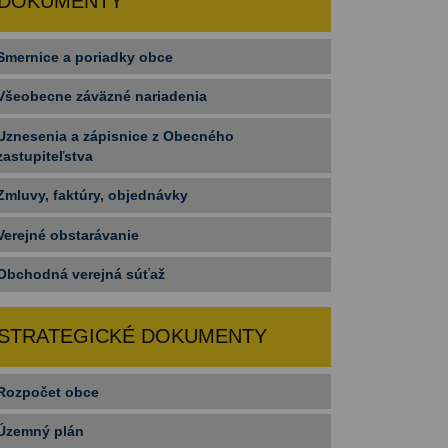
DOKUMENTY
Smernice a poriadky obce
Všeobecne záväzné nariadenia
Uznesenia a zápisnice z Obecného
zastupiteľstva
Zmluvy, faktúry, objednávky
Verejné obstarávanie
Obchodná verejná súťaž
STRATEGICKÉ DOKUMENTY
Rozpočet obce
Územný plán