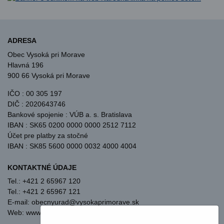
ADRESA
Obec Vysoká pri Morave
Hlavná 196
900 66 Vysoká pri Morave
IČO : 00 305 197
DIČ : 2020643746
Bankové spojenie : VÚB a. s. Bratislava
IBAN : SK65 0200 0000 0000 2512 7112
Účet pre platby za stočné
IBAN : SK85 5600 0000 0032 4000 4004
KONTAKTNÉ ÚDAJE
Tel.: +421 2 65967 120
Tel.: +421 2 65967 121
E-mail: obecnyurad@vysokaprimorave.sk
Web: www.vysokaprimorave.sk