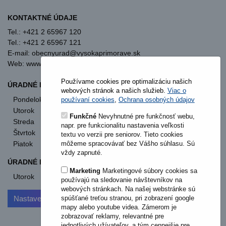
KONTAKTNÉ ÚDAJE
Tel.: +421 2 65967 120
Tel.: +421 2 65967 121
E-mail: obecnyurad@vysokaprimorave.sk
Web: www.vysokaprimorave.sk
Používame cookies pre optimalizáciu našich
ÚRADNÉ HODINY OBECNÝ ÚRAD
webových stránok a našich služieb.
Viac o
Pondelok
8:00 - 12:00
13:00 - 15:30
používaní cookies
,
Ochrana osobných údajov
Utorok
8:00 - 12:00
13:00 - 15:30
Funkčné
Nevyhnutné pre funkčnosť webu,
Streda
8:00 - 12:00
13:00 - 17:00
napr. pre funkcionalitu nastavenia veľkosti
Štvrtok
nestránkový deň
textu vo verzii pre seniorov. Tieto cookies
môžeme spracovávať bez Vášho súhlasu. Sú
Piatok
8:00 - 12:00
vždy zapnuté.
ÚRADNÉ HODINY STAVEBNÝ ÚRAD
Marketing
Marketingové súbory cookies sa
Utorok
od 11:00
používajú na sledovanie návštevníkov na
webových stránkach. Na našej webstránke sú
Nastavenia cookies
spúšťané treťou stranou, pri zobrazení google
mapy alebo youtube videa. Zámerom je
zobrazovať reklamy, relevantné pre
jednotlivých užívateľov, a tým cennejšie pre