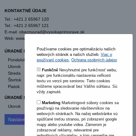
KONTAKTNÉ ÚDAJE
Tel.: +421 2 65967 120
Tel.: +421 2 65967 121
E-mail: obecnyurad@vysokaprimorave.sk
Web: www.vysokaprimorave.sk
Používame cookies pre optimalizáciu našich
ÚRADNÉ HODINY OBECNÝ ÚRAD
webových stránok a našich služieb.
Viac o
Pondelok
8:00 - 12:00
13:00 - 15:30
používaní cookies
,
Ochrana osobných údajov
Utorok
8:00 - 12:00
13:00 - 15:30
Funkčné
Nevyhnutné pre funkčnosť webu,
Streda
8:00 - 12:00
13:00 - 17:00
napr. pre funkcionalitu nastavenia veľkosti
Štvrtok
nestránkový deň
textu vo verzii pre seniorov. Tieto cookies
môžeme spracovávať bez Vášho súhlasu. Sú
Piatok
8:00 - 12:00
vždy zapnuté.
ÚRADNÉ HODINY STAVEBNÝ ÚRAD
Marketing
Marketingové súbory cookies sa
Utorok
od 11:00
používajú na sledovanie návštevníkov na
webových stránkach. Na našej webstránke sú
Nastavenia cookies
spúšťané treťou stranou, pri zobrazení google
mapy alebo youtube videa. Zámerom je
zobrazovať reklamy, relevantné pre
jednotlivých užívateľov, a tým cennejšie pre