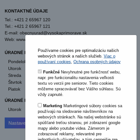
KONTAKTNÉ ÚDAJE
Tel.: +421 2 65967 120
Tel.: +421 2 65967 121
E-mail: obecnyurad@vysokaprimorave.sk
Web: www.vysokaprimorave.sk
Používame cookies pre optimalizáciu našich
ÚRADNÉ HODINY OBECNÝ ÚRAD
webových stránok a našich služieb.
Viac o
Pondelok
8:00 - 12:00
13:00 - 15:30
používaní cookies
,
Ochrana osobných údajov
Utorok
8:00 - 12:00
13:00 - 15:30
Funkčné
Nevyhnutné pre funkčnosť webu,
Streda
8:00 - 12:00
13:00 - 17:00
napr. pre funkcionalitu nastavenia veľkosti
Štvrtok
nestránkový deň
textu vo verzii pre seniorov. Tieto cookies
môžeme spracovávať bez Vášho súhlasu. Sú
Piatok
8:00 - 12:00
vždy zapnuté.
ÚRADNÉ HODINY STAVEBNÝ ÚRAD
Marketing
Marketingové súbory cookies sa
Utorok
od 11:00
používajú na sledovanie návštevníkov na
webových stránkach. Na našej webstránke sú
Nastavenia cookies
spúšťané treťou stranou, pri zobrazení google
mapy alebo youtube videa. Zámerom je
zobrazovať reklamy, relevantné pre
jednotlivých užívateľov, a tým cennejšie pre