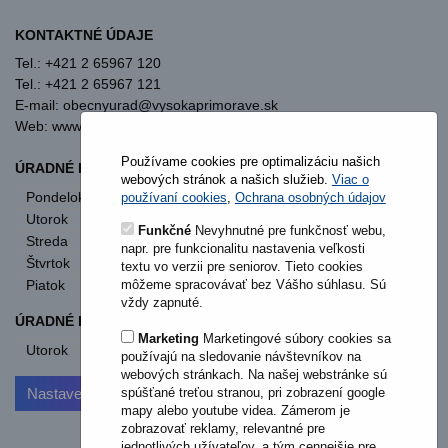
KONTAKTNÉ ÚDAJE
Tel.: +421 2 65967 120
Tel.: +421 2 65967 121
E-mail: obecnyurad@vysokaprimorave.sk
Web: www.vysokaprimorave.sk
Používame cookies pre optimalizáciu našich
ÚRADNÉ HODINY OBECNÝ ÚRAD
webových stránok a našich služieb.
Viac o
Pondelok
8:00 - 12:00
13:00 - 15:30
používaní cookies
,
Ochrana osobných údajov
Utorok
8:00 - 12:00
13:00 - 15:30
Funkčné
Nevyhnutné pre funkčnosť webu,
Streda
8:00 - 12:00
13:00 - 17:00
napr. pre funkcionalitu nastavenia veľkosti
Štvrtok
nestránkový deň
textu vo verzii pre seniorov. Tieto cookies
môžeme spracovávať bez Vášho súhlasu. Sú
Piatok
8:00 - 12:00
vždy zapnuté.
ÚRADNÉ HODINY STAVEBNÝ ÚRAD
Marketing
Marketingové súbory cookies sa
Utorok
od 11:00
používajú na sledovanie návštevníkov na
webových stránkach. Na našej webstránke sú
Nastavenia cookies
spúšťané treťou stranou, pri zobrazení google
mapy alebo youtube videa. Zámerom je
zobrazovať reklamy, relevantné pre
jednotlivých užívateľov, a tým cennejšie pre