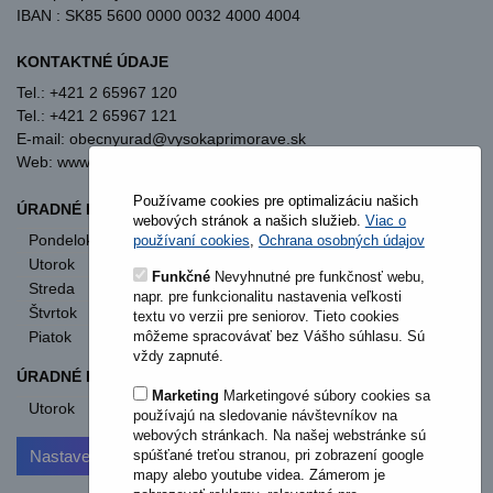
IBAN : SK85 5600 0000 0032 4000 4004
KONTAKTNÉ ÚDAJE
Tel.: +421 2 65967 120
Tel.: +421 2 65967 121
E-mail: obecnyurad@vysokaprimorave.sk
Web: www.vysokaprimorave.sk
Používame cookies pre optimalizáciu našich
ÚRADNÉ HODINY OBECNÝ ÚRAD
webových stránok a našich služieb.
Viac o
Pondelok
8:00 - 12:00
13:00 - 15:30
používaní cookies
,
Ochrana osobných údajov
Utorok
8:00 - 12:00
13:00 - 15:30
Funkčné
Nevyhnutné pre funkčnosť webu,
Streda
8:00 - 12:00
13:00 - 17:00
napr. pre funkcionalitu nastavenia veľkosti
Štvrtok
nestránkový deň
textu vo verzii pre seniorov. Tieto cookies
môžeme spracovávať bez Vášho súhlasu. Sú
Piatok
8:00 - 12:00
vždy zapnuté.
ÚRADNÉ HODINY STAVEBNÝ ÚRAD
Marketing
Marketingové súbory cookies sa
Utorok
od 11:00
používajú na sledovanie návštevníkov na
webových stránkach. Na našej webstránke sú
Nastavenia cookies
spúšťané treťou stranou, pri zobrazení google
mapy alebo youtube videa. Zámerom je