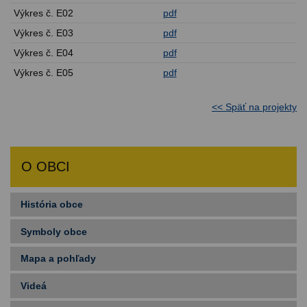
Výkres č. E02
pdf
Výkres č. E03
pdf
Výkres č. E04
pdf
Výkres č. E05
pdf
<< Späť na projekty
O OBCI
História obce
Symboly obce
Mapa a pohľady
Videá