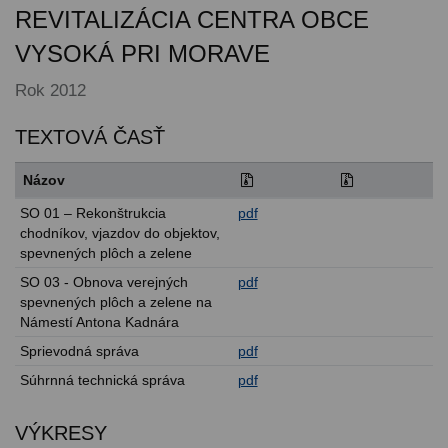
REVITALIZÁCIA CENTRA OBCE
VYSOKÁ PRI MORAVE
Rok 2012
TEXTOVÁ ČASŤ
Názov
SO 01 – Rekonštrukcia
pdf
chodníkov, vjazdov do objektov,
spevnených plôch a zelene
SO 03 - Obnova verejných
pdf
spevnených plôch a zelene na
Námestí Antona Kadnára
Sprievodná správa
pdf
Súhrnná technická správa
pdf
VÝKRESY