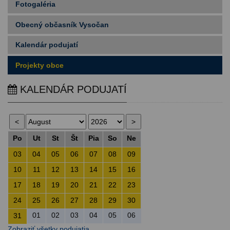
Fotogaléria
Obecný občasník Vysočan
Kalendár podujatí
Projekty obce
KALENDÁR PODUJATÍ
Po
Ut
St
Št
Pia
So
Ne
03
04
05
06
07
08
09
10
11
12
13
14
15
16
17
18
19
20
21
22
23
24
25
26
27
28
29
30
01
02
03
04
05
06
31
Zobraziť všetky podujatia