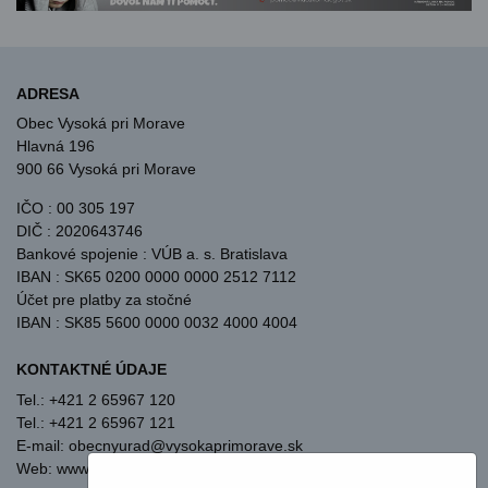
ADRESA
Obec Vysoká pri Morave
Hlavná 196
900 66 Vysoká pri Morave
IČO : 00 305 197
DIČ : 2020643746
Bankové spojenie : VÚB a. s. Bratislava
IBAN : SK65 0200 0000 0000 2512 7112
Účet pre platby za stočné
IBAN : SK85 5600 0000 0032 4000 4004
KONTAKTNÉ ÚDAJE
Tel.: +421 2 65967 120
Tel.: +421 2 65967 121
E-mail: obecnyurad@vysokaprimorave.sk
Web: www.vysokaprimorave.sk