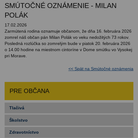
SMÚTOČNÉ OZNÁMENIE - MILAN
POLÁK
17.02.2026
Zarmútená rodina oznamuje občanom, že dňa 16. februára 2026
zomrel náš občan pán Milan Polák vo veku nedožitých 73 rokov.
Posledná rozlúčka so zomrelým bude v piatok 20. februára 2026
o 14.00 hodine na miestnom cintoríne v Dome smútku vo Vysokej
pri Morave.
<< Spät na Smútočné oznámenia
PRE OBČANA
Tlačivá
Školstvo
Zdravotníctvo