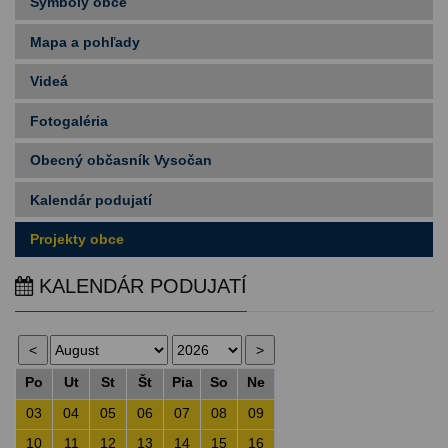
Symboly obce
Mapa a pohľady
Videá
Fotogaléria
Obecný občasník Vysočan
Kalendár podujatí
Projekty obce
KALENDÁR PODUJATÍ
Po
Ut
St
Št
Pia
So
Ne
03
04
05
06
07
08
09
10
11
12
13
14
15
16