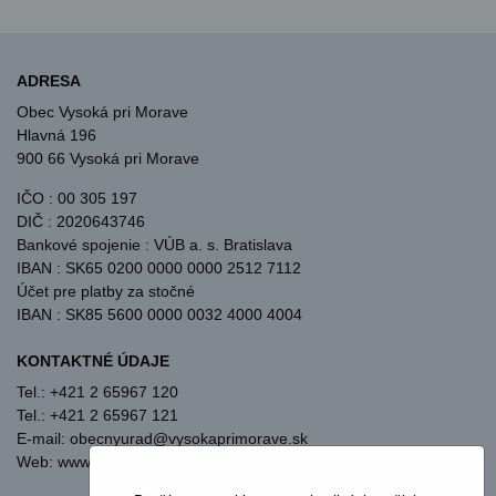
ADRESA
Obec Vysoká pri Morave
Hlavná 196
900 66 Vysoká pri Morave
IČO : 00 305 197
DIČ : 2020643746
Bankové spojenie : VÚB a. s. Bratislava
IBAN : SK65 0200 0000 0000 2512 7112
Účet pre platby za stočné
IBAN : SK85 5600 0000 0032 4000 4004
KONTAKTNÉ ÚDAJE
Tel.: +421 2 65967 120
Tel.: +421 2 65967 121
E-mail: obecnyurad@vysokaprimorave.sk
Web: www.vysokaprimorave.sk