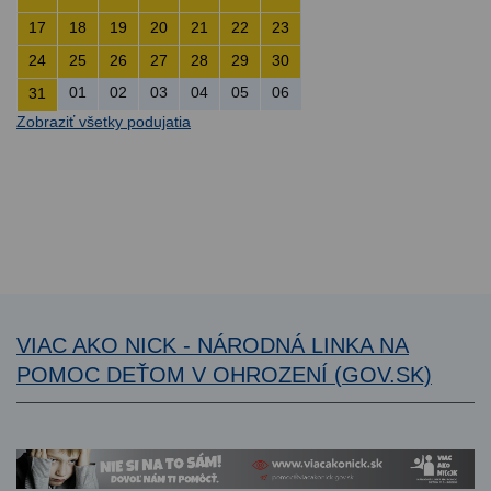
17
18
19
20
21
22
23
24
25
26
27
28
29
30
01
02
03
04
05
06
31
Zobraziť všetky podujatia
VIAC AKO NICK - NÁRODNÁ LINKA NA
POMOC DEŤOM V OHROZENÍ (GOV.SK)