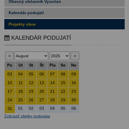
Obecný občasník Vysočan
Kalendár podujatí
Projekty obce
KALENDÁR PODUJATÍ
Po
Ut
St
Št
Pia
So
Ne
03
04
05
06
07
08
09
10
11
12
13
14
15
16
17
18
19
20
21
22
23
24
25
26
27
28
29
30
01
02
03
04
05
06
31
Zobraziť všetky podujatia