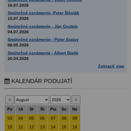
16.07.2026
Smútočné oznámenie -Peter Šišulák
15.07.2026
Smútočné oznámenie - Ján Grujbár
04.07.2026
Smútočné oznámenie - Peter Szalay
08.05.2026
Smútočné oznámenie - Albert Bielik
20.04.2026
Zobraziť viac
KALENDÁR PODUJATÍ
Po
Ut
St
Št
Pia
So
Ne
03
04
05
06
07
08
09
10
11
12
13
14
15
16