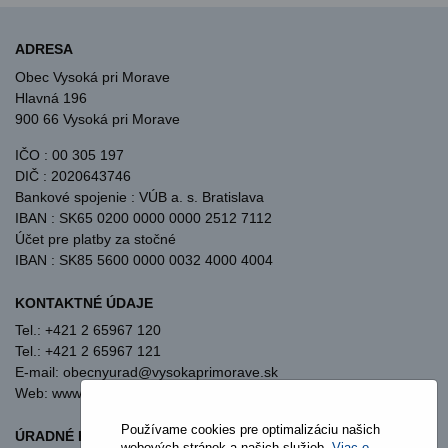
ADRESA
Obec Vysoká pri Morave
Hlavná 196
900 66 Vysoká pri Morave
IČO : 00 305 197
DIČ : 2020643746
Bankové spojenie : VÚB a. s. Bratislava
IBAN : SK65 0200 0000 0000 2512 7112
Účet pre platby za stočné
IBAN : SK85 5600 0000 0032 4000 4004
KONTAKTNÉ ÚDAJE
Tel.: +421 2 65967 120
Tel.: +421 2 65967 121
E-mail: obecnyurad@vysokaprimorave.sk
Web: www.vysokaprimorave.sk
Používame cookies pre optimalizáciu našich
ÚRADNÉ HODINY OBECNÝ ÚRAD
webových stránok a našich služieb.
Viac o