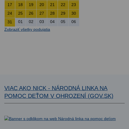
17
18
19
20
21
22
23
24
25
26
27
28
29
30
01
02
03
04
05
06
31
Zobraziť všetky podujatia
VIAC AKO NICK - NÁRODNÁ LINKA NA
POMOC DEŤOM V OHROZENÍ (GOV.SK)