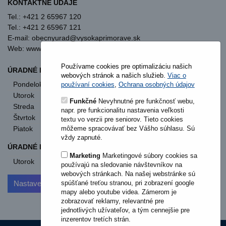
KONTAKTNÉ ÚDAJE
Tel.: +421 2 65967 120
Tel.: +421 2 65967 121
E-mail: obecnyurad@vysokaprimorave.sk
Web: www.vysokaprimorave.sk
Používame cookies pre optimalizáciu našich
ÚRADNÉ HODINY OBECNÝ ÚRAD
webových stránok a našich služieb.
Viac o
Pondelok
8:00 - 12:00
13:00 - 15:30
používaní cookies
,
Ochrana osobných údajov
Utorok
8:00 - 12:00
13:00 - 15:30
Funkčné
Nevyhnutné pre funkčnosť webu,
Streda
8:00 - 12:00
13:00 - 17:00
napr. pre funkcionalitu nastavenia veľkosti
Štvrtok
nestránkový deň
textu vo verzii pre seniorov. Tieto cookies
môžeme spracovávať bez Vášho súhlasu. Sú
Piatok
8:00 - 12:00
vždy zapnuté.
ÚRADNÉ HODINY STAVEBNÝ ÚRAD
Marketing
Marketingové súbory cookies sa
Utorok
od 11:00
používajú na sledovanie návštevníkov na
webových stránkach. Na našej webstránke sú
spúšťané treťou stranou, pri zobrazení google
Nastavenia cookies
mapy alebo youtube videa. Zámerom je
zobrazovať reklamy, relevantné pre
jednotlivých užívateľov, a tým cennejšie pre
inzerentov tretích strán.