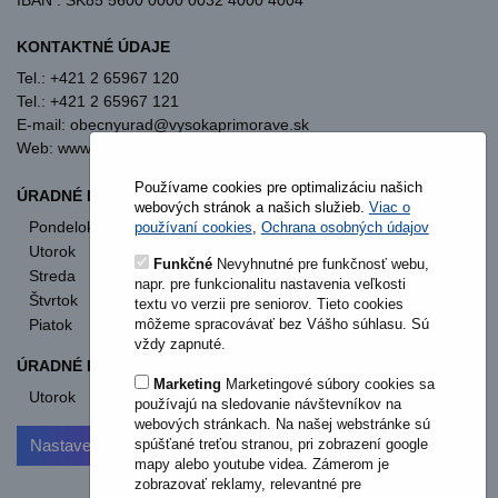
KONTAKTNÉ ÚDAJE
Tel.: +421 2 65967 120
Tel.: +421 2 65967 121
E-mail: obecnyurad@vysokaprimorave.sk
Web: www.vysokaprimorave.sk
Používame cookies pre optimalizáciu našich
ÚRADNÉ HODINY OBECNÝ ÚRAD
webových stránok a našich služieb.
Viac o
Pondelok
8:00 - 12:00
13:00 - 15:30
používaní cookies
,
Ochrana osobných údajov
Utorok
8:00 - 12:00
13:00 - 15:30
Funkčné
Nevyhnutné pre funkčnosť webu,
Streda
8:00 - 12:00
13:00 - 17:00
napr. pre funkcionalitu nastavenia veľkosti
Štvrtok
nestránkový deň
textu vo verzii pre seniorov. Tieto cookies
môžeme spracovávať bez Vášho súhlasu. Sú
Piatok
8:00 - 12:00
vždy zapnuté.
ÚRADNÉ HODINY STAVEBNÝ ÚRAD
Marketing
Marketingové súbory cookies sa
Utorok
od 11:00
používajú na sledovanie návštevníkov na
webových stránkach. Na našej webstránke sú
spúšťané treťou stranou, pri zobrazení google
Nastavenia cookies
mapy alebo youtube videa. Zámerom je
zobrazovať reklamy, relevantné pre