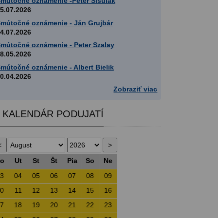
mútočné oznámenie -Peter Šišulák
5.07.2026
mútočné oznámenie - Ján Grujbár
4.07.2026
mútočné oznámenie - Peter Szalay
8.05.2026
mútočné oznámenie - Albert Bielik
0.04.2026
Zobraziť viac
KALENDÁR PODUJATÍ
o
Ut
St
Št
Pia
So
Ne
3
04
05
06
07
08
09
0
11
12
13
14
15
16
7
18
19
20
21
22
23