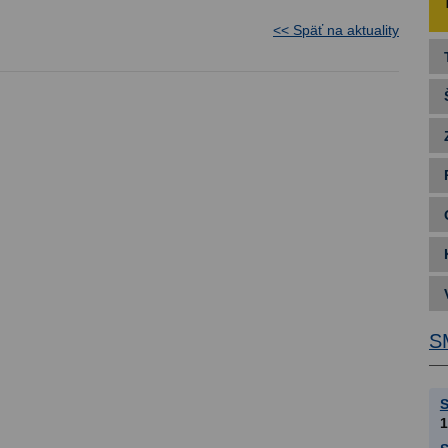
<< Späť na aktuality
S
S
1