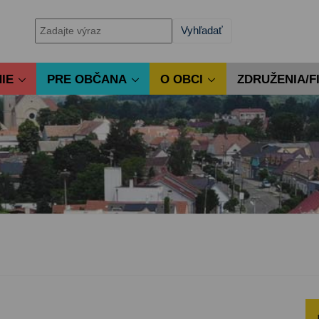
IE
PRE OBČANA
O OBCI
ZDRUŽENIA/F