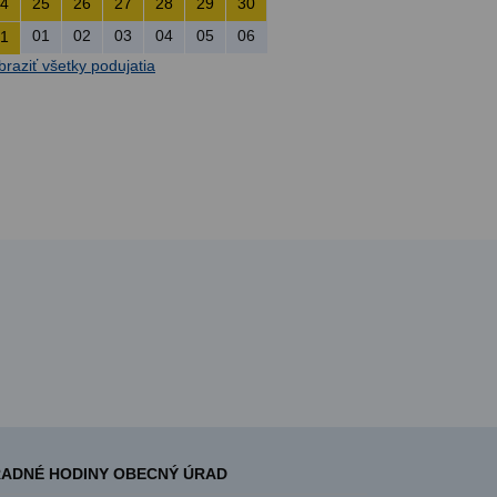
4
25
26
27
28
29
30
01
02
03
04
05
06
1
braziť všetky podujatia
ADNÉ HODINY OBECNÝ ÚRAD