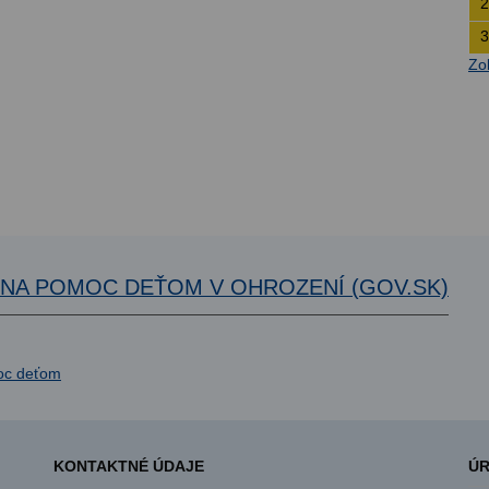
2
3
Zo
A NA POMOC DEŤOM V OHROZENÍ (GOV.SK)
KONTAKTNÉ ÚDAJE
ÚR