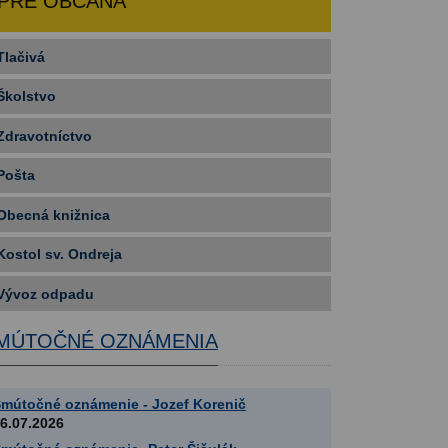
PRE OBČANA
Tlačivá
Školstvo
Zdravotníctvo
Pošta
Obecná knižnica
Kostol sv. Ondreja
Vývoz odpadu
MÚTOČNÉ OZNÁMENIA
mútočné oznámenie - Jozef Korenič
6.07.2026