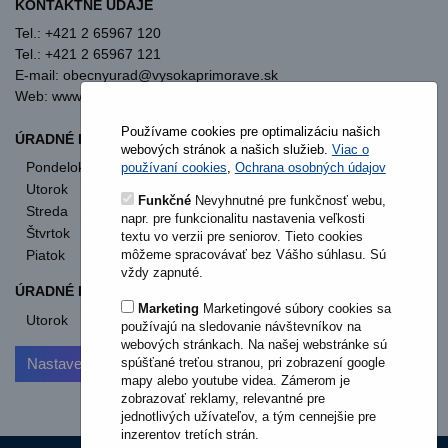
KONTAKTNÉ ÚDAJE
Tel.: +421 2 65967 120
Tel.: +421 2 65967 121
E-mail: obecnyurad@vysokaprimorave.sk
Web: www.vysokaprimorave.sk
Používame cookies pre optimalizáciu našich
ÚRADNÉ HODINY OBECNÝ ÚRAD
webových stránok a našich služieb.
Viac o
Pondelok
8:00 - 12:00
13:00 - 15:30
používaní cookies
,
Ochrana osobných údajov
Utorok
8:00 - 12:00
13:00 - 15:30
Funkčné
Nevyhnutné pre funkčnosť webu,
Streda
8:00 - 12:00
13:00 - 17:00
napr. pre funkcionalitu nastavenia veľkosti
Štvrtok
nestránkový deň
textu vo verzii pre seniorov. Tieto cookies
môžeme spracovávať bez Vášho súhlasu. Sú
Piatok
8:00 - 12:00
vždy zapnuté.
ÚRADNÉ HODINY STAVEBNÝ ÚRAD
Marketing
Marketingové súbory cookies sa
Utorok
od 11:00
používajú na sledovanie návštevníkov na
webových stránkach. Na našej webstránke sú
spúšťané treťou stranou, pri zobrazení google
Nastavenia cookies
mapy alebo youtube videa. Zámerom je
zobrazovať reklamy, relevantné pre
jednotlivých užívateľov, a tým cennejšie pre
inzerentov tretích strán.