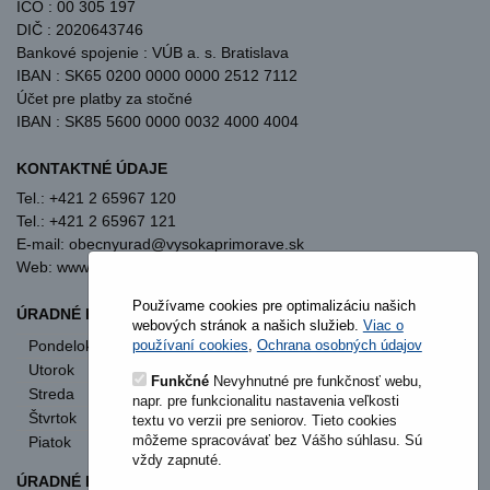
IČO : 00 305 197
DIČ : 2020643746
Bankové spojenie : VÚB a. s. Bratislava
IBAN : SK65 0200 0000 0000 2512 7112
Účet pre platby za stočné
IBAN : SK85 5600 0000 0032 4000 4004
KONTAKTNÉ ÚDAJE
Tel.: +421 2 65967 120
Tel.: +421 2 65967 121
E-mail: obecnyurad@vysokaprimorave.sk
Web: www.vysokaprimorave.sk
Používame cookies pre optimalizáciu našich
ÚRADNÉ HODINY OBECNÝ ÚRAD
webových stránok a našich služieb.
Viac o
Pondelok
8:00 - 12:00
13:00 - 15:30
používaní cookies
,
Ochrana osobných údajov
Utorok
8:00 - 12:00
13:00 - 15:30
Funkčné
Nevyhnutné pre funkčnosť webu,
Streda
8:00 - 12:00
13:00 - 17:00
napr. pre funkcionalitu nastavenia veľkosti
Štvrtok
nestránkový deň
textu vo verzii pre seniorov. Tieto cookies
môžeme spracovávať bez Vášho súhlasu. Sú
Piatok
8:00 - 12:00
vždy zapnuté.
ÚRADNÉ HODINY STAVEBNÝ ÚRAD