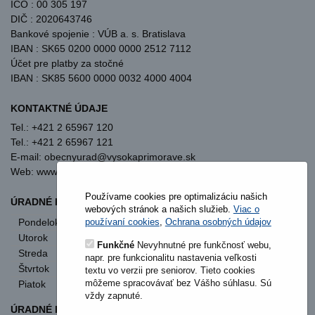
IČO : 00 305 197
DIČ : 2020643746
Bankové spojenie : VÚB a. s. Bratislava
IBAN : SK65 0200 0000 0000 2512 7112
Účet pre platby za stočné
IBAN : SK85 5600 0000 0032 4000 4004
KONTAKTNÉ ÚDAJE
Tel.: +421 2 65967 120
Tel.: +421 2 65967 121
E-mail: obecnyurad@vysokaprimorave.sk
Web: www.vysokaprimorave.sk
Používame cookies pre optimalizáciu našich
ÚRADNÉ HODINY OBECNÝ ÚRAD
webových stránok a našich služieb.
Viac o
Pondelok
8:00 - 12:00
13:00 - 15:30
používaní cookies
,
Ochrana osobných údajov
Utorok
8:00 - 12:00
13:00 - 15:30
Funkčné
Nevyhnutné pre funkčnosť webu,
Streda
8:00 - 12:00
13:00 - 17:00
napr. pre funkcionalitu nastavenia veľkosti
Štvrtok
nestránkový deň
textu vo verzii pre seniorov. Tieto cookies
môžeme spracovávať bez Vášho súhlasu. Sú
Piatok
8:00 - 12:00
vždy zapnuté.
ÚRADNÉ HODINY STAVEBNÝ ÚRAD