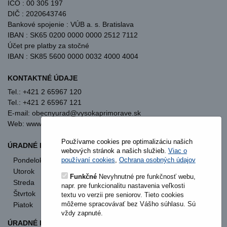
IČO : 00 305 197
DIČ : 2020643746
Bankové spojenie : VÚB a. s. Bratislava
IBAN : SK65 0200 0000 0000 2512 7112
Účet pre platby za stočné
IBAN : SK85 5600 0000 0032 4000 4004
KONTAKTNÉ ÚDAJE
Tel.: +421 2 65967 120
Tel.: +421 2 65967 121
E-mail: obecnyurad@vysokaprimorave.sk
Web: www.vysokaprimorave.sk
Používame cookies pre optimalizáciu našich
ÚRADNÉ HODINY OBECNÝ ÚRAD
webových stránok a našich služieb.
Viac o
Pondelok
8:00 - 12:00
13:00 - 15:30
používaní cookies
,
Ochrana osobných údajov
Utorok
8:00 - 12:00
13:00 - 15:30
Funkčné
Nevyhnutné pre funkčnosť webu,
Streda
8:00 - 12:00
13:00 - 17:00
napr. pre funkcionalitu nastavenia veľkosti
Štvrtok
nestránkový deň
textu vo verzii pre seniorov. Tieto cookies
môžeme spracovávať bez Vášho súhlasu. Sú
Piatok
8:00 - 12:00
vždy zapnuté.
ÚRADNÉ HODINY STAVEBNÝ ÚRAD