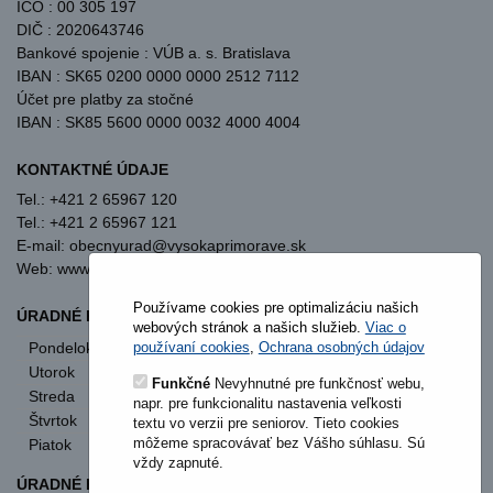
IČO : 00 305 197
DIČ : 2020643746
Bankové spojenie : VÚB a. s. Bratislava
IBAN : SK65 0200 0000 0000 2512 7112
Účet pre platby za stočné
IBAN : SK85 5600 0000 0032 4000 4004
KONTAKTNÉ ÚDAJE
Tel.: +421 2 65967 120
Tel.: +421 2 65967 121
E-mail: obecnyurad@vysokaprimorave.sk
Web: www.vysokaprimorave.sk
Používame cookies pre optimalizáciu našich
ÚRADNÉ HODINY OBECNÝ ÚRAD
webových stránok a našich služieb.
Viac o
Pondelok
8:00 - 12:00
13:00 - 15:30
používaní cookies
,
Ochrana osobných údajov
Utorok
8:00 - 12:00
13:00 - 15:30
Funkčné
Nevyhnutné pre funkčnosť webu,
Streda
8:00 - 12:00
13:00 - 17:00
napr. pre funkcionalitu nastavenia veľkosti
Štvrtok
nestránkový deň
textu vo verzii pre seniorov. Tieto cookies
môžeme spracovávať bez Vášho súhlasu. Sú
Piatok
8:00 - 12:00
vždy zapnuté.
ÚRADNÉ HODINY STAVEBNÝ ÚRAD