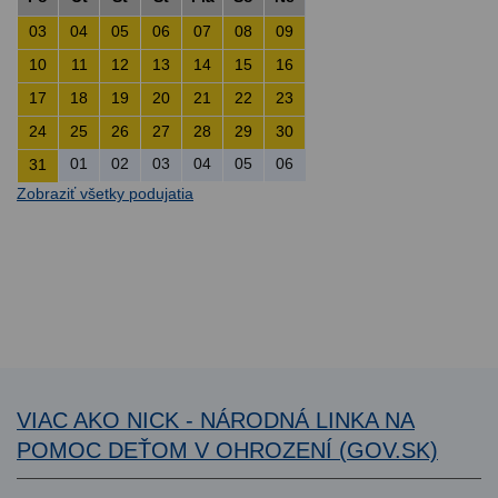
03
04
05
06
07
08
09
10
11
12
13
14
15
16
17
18
19
20
21
22
23
24
25
26
27
28
29
30
01
02
03
04
05
06
31
Zobraziť všetky podujatia
VIAC AKO NICK - NÁRODNÁ LINKA NA
POMOC DEŤOM V OHROZENÍ (GOV.SK)