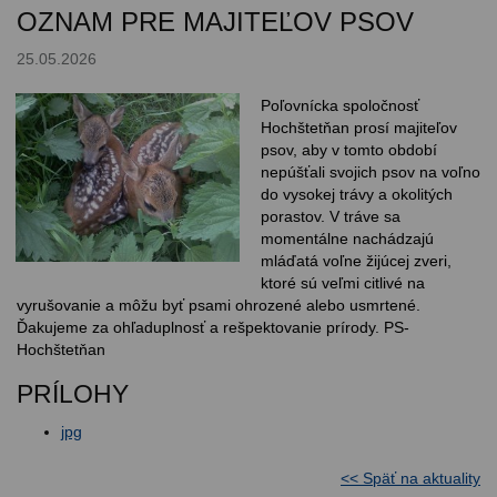
OZNAM PRE MAJITEĽOV PSOV
25.05.2026
Poľovnícka spoločnosť
Hochštetňan prosí majiteľov
psov, aby v tomto období
nepúšťali svojich psov na voľno
do vysokej trávy a okolitých
porastov. V tráve sa
momentálne nachádzajú
mláďatá voľne žijúcej zveri,
ktoré sú veľmi citlivé na
vyrušovanie a môžu byť psami ohrozené alebo usmrtené.
Ďakujeme za ohľaduplnosť a rešpektovanie prírody. PS-
Hochštetňan
PRÍLOHY
jpg
<< Späť na aktuality