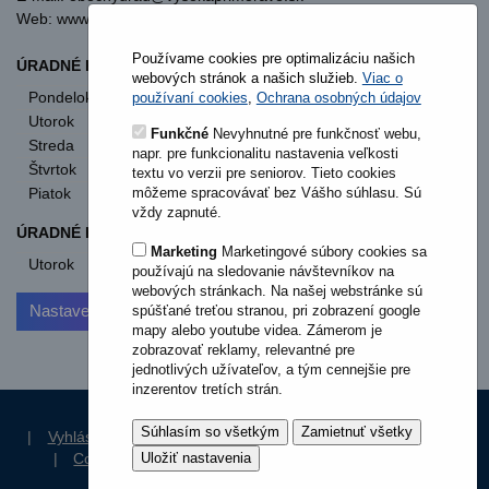
Web: www.vysokaprimorave.sk
Používame cookies pre optimalizáciu našich
ÚRADNÉ HODINY OBECNÝ ÚRAD
webových stránok a našich služieb.
Viac o
Pondelok
8:00 - 12:00
13:00 - 15:30
používaní cookies
,
Ochrana osobných údajov
Utorok
8:00 - 12:00
13:00 - 15:30
Funkčné
Nevyhnutné pre funkčnosť webu,
Streda
8:00 - 12:00
13:00 - 17:00
napr. pre funkcionalitu nastavenia veľkosti
Štvrtok
nestránkový deň
textu vo verzii pre seniorov. Tieto cookies
Piatok
8:00 - 12:00
môžeme spracovávať bez Vášho súhlasu. Sú
vždy zapnuté.
ÚRADNÉ HODINY STAVEBNÝ ÚRAD
Marketing
Marketingové súbory cookies sa
Utorok
od 11:00
používajú na sledovanie návštevníkov na
webových stránkach. Na našej webstránke sú
Nastavenia cookies
spúšťané treťou stranou, pri zobrazení google
mapy alebo youtube videa. Zámerom je
zobrazovať reklamy, relevantné pre
jednotlivých užívateľov, a tým cennejšie pre
inzerentov tretích strán.
|
Vyhlásenie o prístupnosti
|
Ochrana osobných údajov
|
Cookies
|
RSS Aktuality
|
RSS Dokumenty
|
Štruktúra stránok