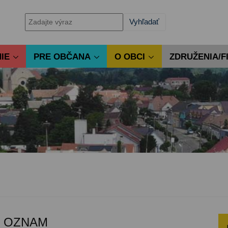
IE
PRE OBČANA
O OBCI
ZDRUŽENIA/F
- OZNAM