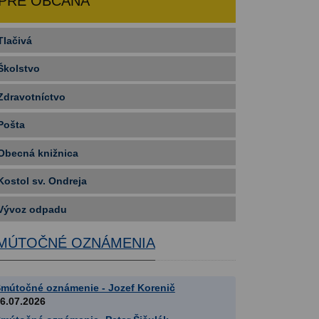
PRE OBČANA
Tlačivá
Školstvo
Zdravotníctvo
Pošta
Obecná knižnica
Kostol sv. Ondreja
Vývoz odpadu
MÚTOČNÉ OZNÁMENIA
mútočné oznámenie - Jozef Korenič
6.07.2026