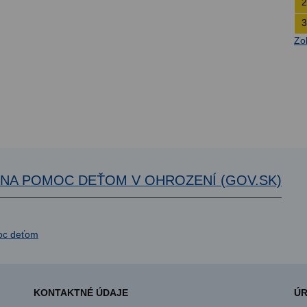
2
3
Zo
A NA POMOC DEŤOM V OHROZENÍ (GOV.SK)
KONTAKTNÉ ÚDAJE
ÚR