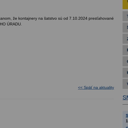
nom, že kontajnery na šatstvo sú od 7.10.2024 presťahované
ÉHO ÚRADU.
<< Späť na aktuality
S
S
1