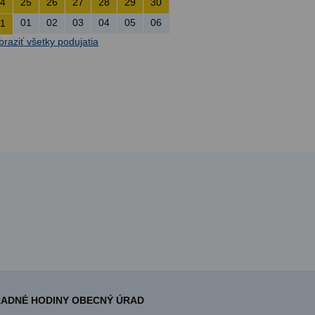
4
25
26
27
28
29
30
01
02
03
04
05
06
1
braziť všetky podujatia
ADNÉ HODINY OBECNÝ ÚRAD