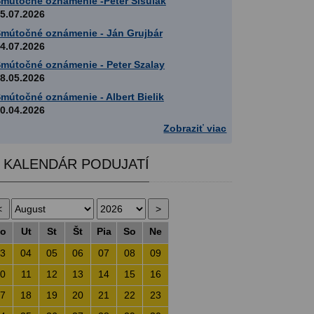
mútočné oznámenie -Peter Šišulák
5.07.2026
mútočné oznámenie - Ján Grujbár
4.07.2026
mútočné oznámenie - Peter Szalay
8.05.2026
mútočné oznámenie - Albert Bielik
0.04.2026
Zobraziť viac
KALENDÁR PODUJATÍ
o
Ut
St
Št
Pia
So
Ne
3
04
05
06
07
08
09
0
11
12
13
14
15
16
7
18
19
20
21
22
23