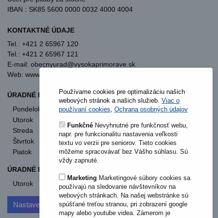
IBAN : SK85 5600 0000 0032 4000 4004
KONTAKTNÉ ÚDAJE
Tel.: +421 2 65967 120
Tel.: +421 2 65967 121
E-mail: obecnyurad@vysokaprimorave.sk
Web: www.vysokaprimorave.sk
Používame cookies pre optimalizáciu našich
ÚRADNÉ HODINY OBECNÝ ÚRAD
webových stránok a našich služieb.
Viac o
Pondelok
8:00 - 12:00
13:00 - 15:30
používaní cookies
,
Ochrana osobných údajov
Utorok
8:00 - 12:00
13:00 - 15:30
Funkčné
Nevyhnutné pre funkčnosť webu,
Streda
8:00 - 12:00
13:00 - 17:00
napr. pre funkcionalitu nastavenia veľkosti
Štvrtok
nestránkový deň
textu vo verzii pre seniorov. Tieto cookies
môžeme spracovávať bez Vášho súhlasu. Sú
Piatok
8:00 - 12:00
vždy zapnuté.
ÚRADNÉ HODINY STAVEBNÝ ÚRAD
Marketing
Marketingové súbory cookies sa
Utorok
od 11:00
používajú na sledovanie návštevníkov na
webových stránkach. Na našej webstránke sú
Nastavenia cookies
spúšťané treťou stranou, pri zobrazení google
mapy alebo youtube videa. Zámerom je