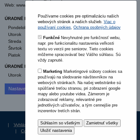
Web: www.vysokaprimorave.sk
Používame cookies pre optimalizáciu našich
ÚRADNÉ HODINY OBECNÝ ÚRAD
webových stránok a našich služieb.
Viac o
Pondelok
8:00 - 12:00
13:00 - 15:30
používaní cookies
,
Ochrana osobných údajov
Utorok
8:00 - 12:00
13:00 - 15:30
Funkčné
Nevyhnutné pre funkčnosť webu,
Streda
8:00 - 12:00
13:00 - 17:00
napr. pre funkcionalitu nastavenia veľkosti
Štvrtok
nestránkový deň
textu vo verzii pre seniorov. Tieto cookies
môžeme spracovávať bez Vášho súhlasu. Sú
Piatok
8:00 - 12:00
vždy zapnuté.
ÚRADNÉ HODINY STAVEBNÝ ÚRAD
Marketing
Marketingové súbory cookies sa
Utorok
od 11:00
používajú na sledovanie návštevníkov na
webových stránkach. Na našej webstránke sú
spúšťané treťou stranou, pri zobrazení google
Nastavenia cookies
mapy alebo youtube videa. Zámerom je
zobrazovať reklamy, relevantné pre
jednotlivých užívateľov, a tým cennejšie pre
inzerentov tretích strán.
|
Vyhlásenie o prístupnosti
|
Ochrana osobných údajov
|
Cookies
|
RSS Aktuality
|
RSS Dokumenty
|
Štruktúra stránok