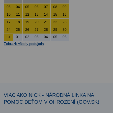
03
04
05
06
07
08
09
10
11
12
13
14
15
16
17
18
19
20
21
22
23
24
25
26
27
28
29
30
01
02
03
04
05
06
31
Zobraziť všetky podujatia
VIAC AKO NICK - NÁRODNÁ LINKA NA
POMOC DEŤOM V OHROZENÍ (GOV.SK)