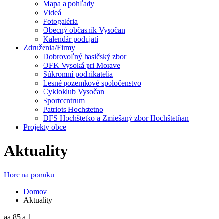
Mapa a pohľady
Videá
Fotogaléria
Obecný občasník Vysočan
Kalendár podujatí
Združenia/Firmy
Dobrovoľný hasičský zbor
OFK Vysoká pri Morave
Súkromní podnikatelia
Lesné pozemkové spoločenstvo
Cykloklub Vysočan
Sportcentrum
Patriots Hochstetno
DFS Hochštetko a Zmiešaný zbor Hochštetňan
Projekty obce
Aktuality
Hore na ponuku
Domov
Aktuality
aa 85 a 1