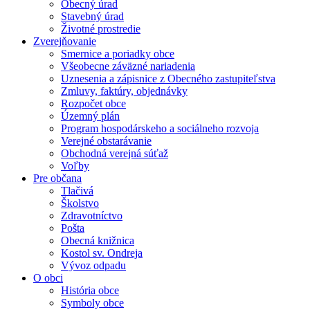
Obecný úrad
Stavebný úrad
Životné prostredie
Zverejňovanie
Smernice a poriadky obce
Všeobecne záväzné nariadenia
Uznesenia a zápisnice z Obecného zastupiteľstva
Zmluvy, faktúry, objednávky
Rozpočet obce
Územný plán
Program hospodárskeho a sociálneho rozvoja
Verejné obstarávanie
Obchodná verejná súťaž
Voľby
Pre občana
Tlačivá
Školstvo
Zdravotníctvo
Pošta
Obecná knižnica
Kostol sv. Ondreja
Vývoz odpadu
O obci
História obce
Symboly obce