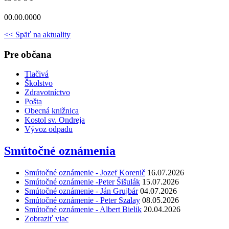
00.00.0000
<< Späť na aktuality
Pre občana
Tlačivá
Školstvo
Zdravotníctvo
Pošta
Obecná knižnica
Kostol sv. Ondreja
Vývoz odpadu
Smútočné oznámenia
Smútočné oznámenie - Jozef Korenič
16.07.2026
Smútočné oznámenie -Peter Šišulák
15.07.2026
Smútočné oznámenie - Ján Grujbár
04.07.2026
Smútočné oznámenie - Peter Szalay
08.05.2026
Smútočné oznámenie - Albert Bielik
20.04.2026
Zobraziť viac