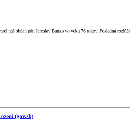
rel náš občan pán Jaroslav Bango vo veku 76 rokov. Posledná rozlúčk
ození (gov.sk)