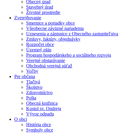
Obecný úrad
Stavebný úrad
Životné prostredie
Zverejňovanie
Smernice a poriadky obce
Všeobecne záväzné nariadenia
Uznesenia a zápisnice z Obecného zastupiteľstva
Zmluvy, faktúry, objednávky
Rozpočet obce
Územný plán
Program hospodárskeho a sociálneho rozvoja
Verejné obstarávanie
Obchodná verejná súťaž
Voľby
Pre občana
Tlačivá
Školstvo
Zdravotníctvo
Pošta
Obecná knižnica
Kostol sv. Ondreja
Vývoz odpadu
O obci
História obce
Symboly obce