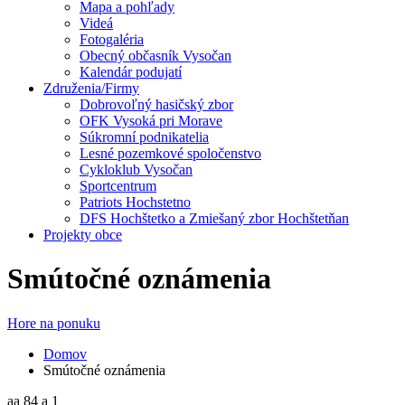
Mapa a pohľady
Videá
Fotogaléria
Obecný občasník Vysočan
Kalendár podujatí
Združenia/Firmy
Dobrovoľný hasičský zbor
OFK Vysoká pri Morave
Súkromní podnikatelia
Lesné pozemkové spoločenstvo
Cykloklub Vysočan
Sportcentrum
Patriots Hochstetno
DFS Hochštetko a Zmiešaný zbor Hochštetňan
Projekty obce
Smútočné oznámenia
Hore na ponuku
Domov
Smútočné oznámenia
aa 84 a 1