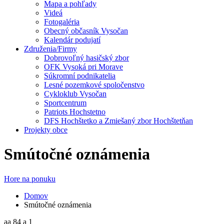
Mapa a pohľady
Videá
Fotogaléria
Obecný občasník Vysočan
Kalendár podujatí
Združenia/Firmy
Dobrovoľný hasičský zbor
OFK Vysoká pri Morave
Súkromní podnikatelia
Lesné pozemkové spoločenstvo
Cykloklub Vysočan
Sportcentrum
Patriots Hochstetno
DFS Hochštetko a Zmiešaný zbor Hochštetňan
Projekty obce
Smútočné oznámenia
Hore na ponuku
Domov
Smútočné oznámenia
aa 84 a 1