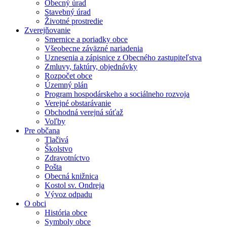
Obecný úrad
Stavebný úrad
Životné prostredie
Zverejňovanie
Smernice a poriadky obce
Všeobecne záväzné nariadenia
Uznesenia a zápisnice z Obecného zastupiteľstva
Zmluvy, faktúry, objednávky
Rozpočet obce
Územný plán
Program hospodárskeho a sociálneho rozvoja
Verejné obstarávanie
Obchodná verejná súťaž
Voľby
Pre občana
Tlačivá
Školstvo
Zdravotníctvo
Pošta
Obecná knižnica
Kostol sv. Ondreja
Vývoz odpadu
O obci
História obce
Symboly obce