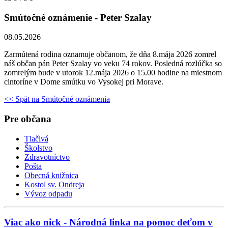
Smútočné oznámenie - Peter Szalay
08.05.2026
Zarmútená rodina oznamuje občanom, že dňa 8.mája 2026 zomrel
náš občan pán Peter Szalay vo veku 74 rokov. Posledná rozlúčka so
zomrelým bude v utorok 12.mája 2026 o 15.00 hodine na miestnom
cintoríne v Dome smútku vo Vysokej pri Morave.
<< Spät na Smútočné oznámenia
Pre občana
Tlačivá
Školstvo
Zdravotníctvo
Pošta
Obecná knižnica
Kostol sv. Ondreja
Vývoz odpadu
Viac ako nick - Národná linka na pomoc deťom v