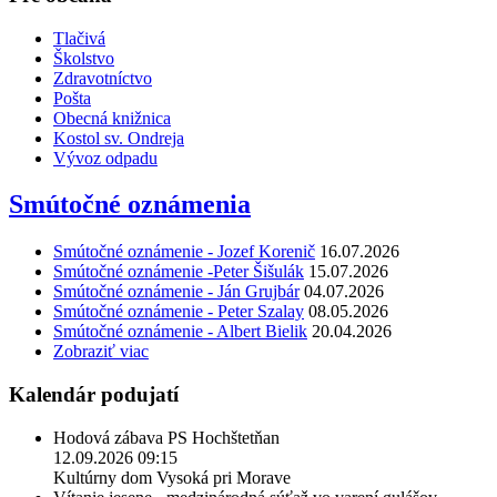
Tlačivá
Školstvo
Zdravotníctvo
Pošta
Obecná knižnica
Kostol sv. Ondreja
Vývoz odpadu
Smútočné oznámenia
Smútočné oznámenie - Jozef Korenič
16.07.2026
Smútočné oznámenie -Peter Šišulák
15.07.2026
Smútočné oznámenie - Ján Grujbár
04.07.2026
Smútočné oznámenie - Peter Szalay
08.05.2026
Smútočné oznámenie - Albert Bielik
20.04.2026
Zobraziť viac
Kalendár podujatí
Hodová zábava PS Hochštetňan
12.09.2026 09:15
Kultúrny dom Vysoká pri Morave