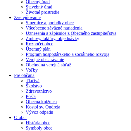
Obecný úrad
Stavebný úrad
Životné prostredie
Zverejňovanie
Smernice a poriadky obce
Všeobecne záväzné nariadenia
Uznesenia a zápisnice z Obecného zastupiteľstva
Zmluvy, faktúry, objednávky
Rozpočet obce
Územný plán
Program hospodárskeho a sociálneho rozvoja
Verejné obstarávanie
Obchodná verejná súťaž
Voľby
Pre občana
Tlačivá
Školstvo
Zdravotníctvo
Pošta
Obecná knižnica
Kostol sv. Ondreja
Vývoz odpadu
O obci
História obce
Symboly obce