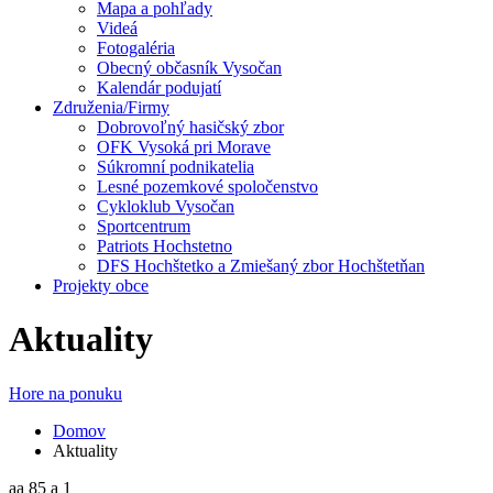
Mapa a pohľady
Videá
Fotogaléria
Obecný občasník Vysočan
Kalendár podujatí
Združenia/Firmy
Dobrovoľný hasičský zbor
OFK Vysoká pri Morave
Súkromní podnikatelia
Lesné pozemkové spoločenstvo
Cykloklub Vysočan
Sportcentrum
Patriots Hochstetno
DFS Hochštetko a Zmiešaný zbor Hochštetňan
Projekty obce
Aktuality
Hore na ponuku
Domov
Aktuality
aa 85 a 1