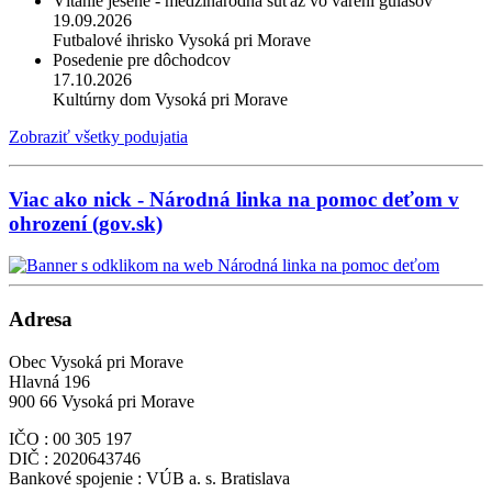
Vítanie jesene - medzinárodná súťaž vo varení gulášov
19.09.2026
Futbalové ihrisko Vysoká pri Morave
Posedenie pre dôchodcov
17.10.2026
Kultúrny dom Vysoká pri Morave
Zobraziť všetky podujatia
Viac ako nick - Národná linka na pomoc deťom v
ohrození (gov.sk)
Adresa
Obec Vysoká pri Morave
Hlavná 196
900 66 Vysoká pri Morave
IČO : 00 305 197
DIČ : 2020643746
Bankové spojenie : VÚB a. s. Bratislava