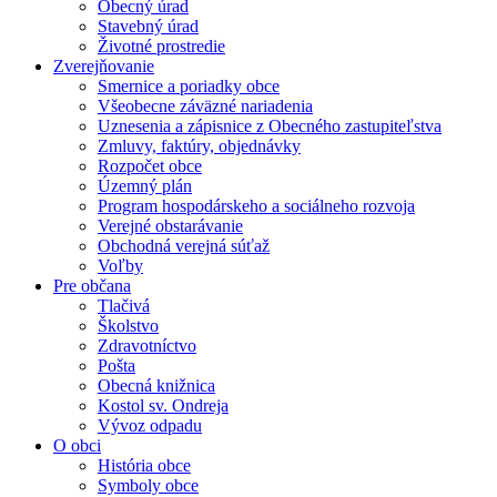
Obecný úrad
Stavebný úrad
Životné prostredie
Zverejňovanie
Smernice a poriadky obce
Všeobecne záväzné nariadenia
Uznesenia a zápisnice z Obecného zastupiteľstva
Zmluvy, faktúry, objednávky
Rozpočet obce
Územný plán
Program hospodárskeho a sociálneho rozvoja
Verejné obstarávanie
Obchodná verejná súťaž
Voľby
Pre občana
Tlačivá
Školstvo
Zdravotníctvo
Pošta
Obecná knižnica
Kostol sv. Ondreja
Vývoz odpadu
O obci
História obce
Symboly obce