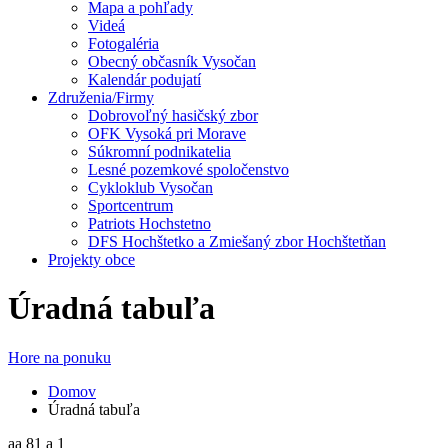
Mapa a pohľady
Videá
Fotogaléria
Obecný občasník Vysočan
Kalendár podujatí
Združenia/Firmy
Dobrovoľný hasičský zbor
OFK Vysoká pri Morave
Súkromní podnikatelia
Lesné pozemkové spoločenstvo
Cykloklub Vysočan
Sportcentrum
Patriots Hochstetno
DFS Hochštetko a Zmiešaný zbor Hochštetňan
Projekty obce
Úradná tabuľa
Hore na ponuku
Domov
Úradná tabuľa
aa 81 a 1