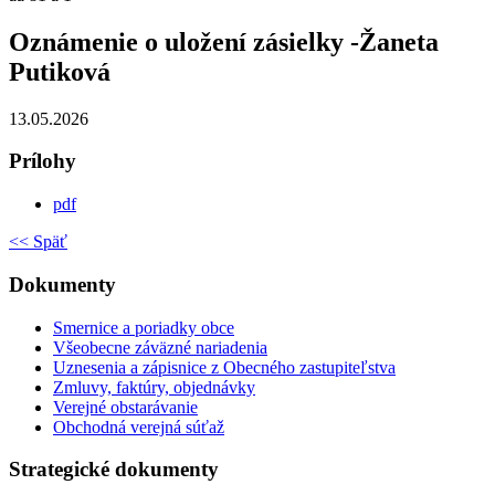
Oznámenie o uložení zásielky -Žaneta
Putiková
13.05.2026
Prílohy
pdf
<< Späť
Dokumenty
Smernice a poriadky obce
Všeobecne záväzné nariadenia
Uznesenia a zápisnice z Obecného zastupiteľstva
Zmluvy, faktúry, objednávky
Verejné obstarávanie
Obchodná verejná súťaž
Strategické dokumenty