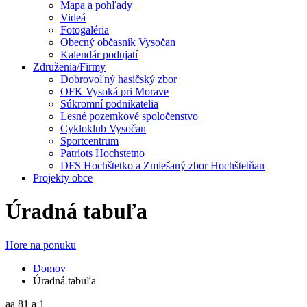
Mapa a pohľady
Videá
Fotogaléria
Obecný občasník Vysočan
Kalendár podujatí
Združenia/Firmy
Dobrovoľný hasičský zbor
OFK Vysoká pri Morave
Súkromní podnikatelia
Lesné pozemkové spoločenstvo
Cykloklub Vysočan
Sportcentrum
Patriots Hochstetno
DFS Hochštetko a Zmiešaný zbor Hochštetňan
Projekty obce
Úradná tabuľa
Hore na ponuku
Domov
Úradná tabuľa
aa 81 a 1