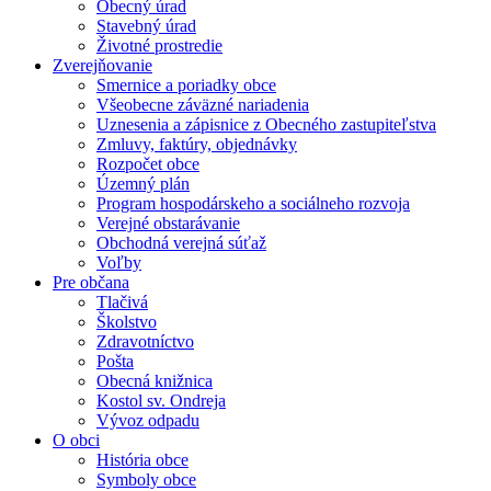
Obecný úrad
Stavebný úrad
Životné prostredie
Zverejňovanie
Smernice a poriadky obce
Všeobecne záväzné nariadenia
Uznesenia a zápisnice z Obecného zastupiteľstva
Zmluvy, faktúry, objednávky
Rozpočet obce
Územný plán
Program hospodárskeho a sociálneho rozvoja
Verejné obstarávanie
Obchodná verejná súťaž
Voľby
Pre občana
Tlačivá
Školstvo
Zdravotníctvo
Pošta
Obecná knižnica
Kostol sv. Ondreja
Vývoz odpadu
O obci
História obce
Symboly obce