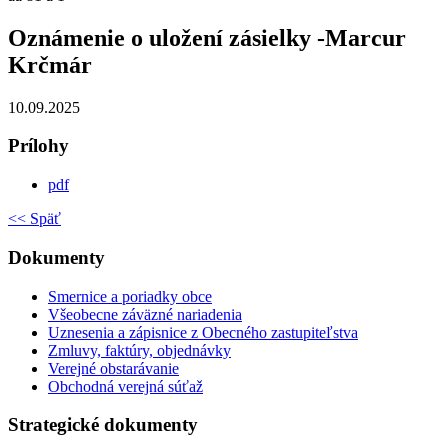
Oznámenie o uložení zásielky -Marcur
Krčmár
10.09.2025
Prílohy
pdf
<< Späť
Dokumenty
Smernice a poriadky obce
Všeobecne záväzné nariadenia
Uznesenia a zápisnice z Obecného zastupiteľstva
Zmluvy, faktúry, objednávky
Verejné obstarávanie
Obchodná verejná súťaž
Strategické dokumenty