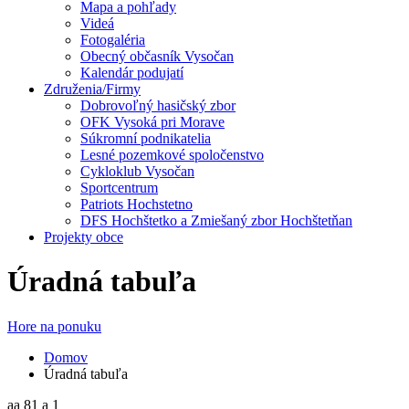
Mapa a pohľady
Videá
Fotogaléria
Obecný občasník Vysočan
Kalendár podujatí
Združenia/Firmy
Dobrovoľný hasičský zbor
OFK Vysoká pri Morave
Súkromní podnikatelia
Lesné pozemkové spoločenstvo
Cykloklub Vysočan
Sportcentrum
Patriots Hochstetno
DFS Hochštetko a Zmiešaný zbor Hochštetňan
Projekty obce
Úradná tabuľa
Hore na ponuku
Domov
Úradná tabuľa
aa 81 a 1