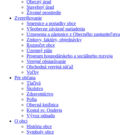
Obecný úrad
Stavebný úrad
Životné prostredie
Zverejňovanie
Smernice a poriadky obce
Všeobecne záväzné nariadenia
Uznesenia a zápisnice z Obecného zastupiteľstva
Zmluvy, faktúry, objednávky
Rozpočet obce
Územný plán
Program hospodárskeho a sociálneho rozvoja
Verejné obstarávanie
Obchodná verejná súťaž
Voľby
Pre občana
Tlačivá
Školstvo
Zdravotníctvo
Pošta
Obecná knižnica
Kostol sv. Ondreja
Vývoz odpadu
O obci
História obce
Symboly obce