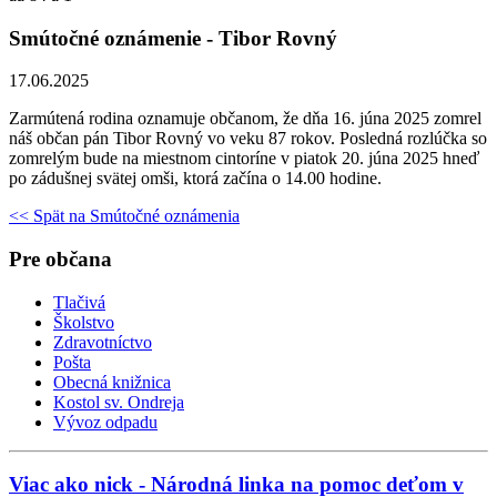
Smútočné oznámenie - Tibor Rovný
17.06.2025
Zarmútená rodina oznamuje občanom, že dňa 16. júna 2025 zomrel
náš občan pán Tibor Rovný vo veku 87 rokov. Posledná rozlúčka so
zomrelým bude na miestnom cintoríne v piatok 20. júna 2025 hneď
po zádušnej svätej omši, ktorá začína o 14.00 hodine.
<< Spät na Smútočné oznámenia
Pre občana
Tlačivá
Školstvo
Zdravotníctvo
Pošta
Obecná knižnica
Kostol sv. Ondreja
Vývoz odpadu
Viac ako nick - Národná linka na pomoc deťom v