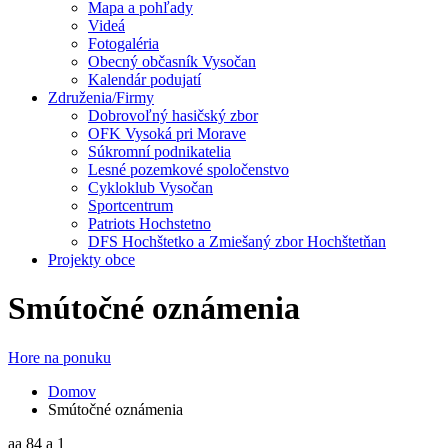
Mapa a pohľady
Videá
Fotogaléria
Obecný občasník Vysočan
Kalendár podujatí
Združenia/Firmy
Dobrovoľný hasičský zbor
OFK Vysoká pri Morave
Súkromní podnikatelia
Lesné pozemkové spoločenstvo
Cykloklub Vysočan
Sportcentrum
Patriots Hochstetno
DFS Hochštetko a Zmiešaný zbor Hochštetňan
Projekty obce
Smútočné oznámenia
Hore na ponuku
Domov
Smútočné oznámenia
aa 84 a 1