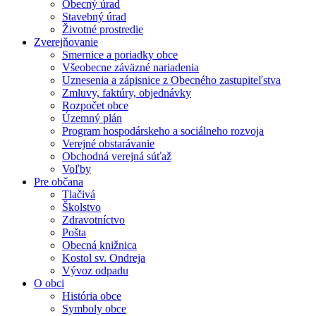
Obecný úrad
Stavebný úrad
Životné prostredie
Zverejňovanie
Smernice a poriadky obce
Všeobecne záväzné nariadenia
Uznesenia a zápisnice z Obecného zastupiteľstva
Zmluvy, faktúry, objednávky
Rozpočet obce
Územný plán
Program hospodárskeho a sociálneho rozvoja
Verejné obstarávanie
Obchodná verejná súťaž
Voľby
Pre občana
Tlačivá
Školstvo
Zdravotníctvo
Pošta
Obecná knižnica
Kostol sv. Ondreja
Vývoz odpadu
O obci
História obce
Symboly obce