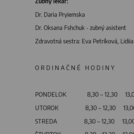
Zubný lekár:
Dr. Daria Pryiemska
Dr. Oksana Fshchuk - zubný asistent
Zdravotná sestra: Eva Petríková, Lidiia
O R D I N A Č N É H O D I N Y
PONDELOK 8,30 – 12,30 13,0
UTOROK 8,30 – 12,30 1
STREDA 8,30 – 12,30 13,00