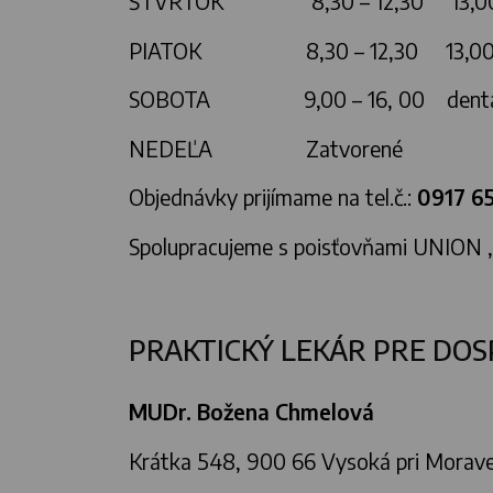
ŠTVRTOK 8,30 – 12,30 13,00
PIATOK 8,30 – 12,30 13,00
SOBOTA 9,00 – 16, 00 dentálna hy
NEDEĽA Zatvore
Objednávky prijímame na tel.č.:
0917 6
Spolupracujeme s poisťovňami UNION 
PRAKTICKÝ LEKÁR PRE DOS
MUDr. Božena Chmelová
Krátka 548, 900 66 Vysoká pri Morav