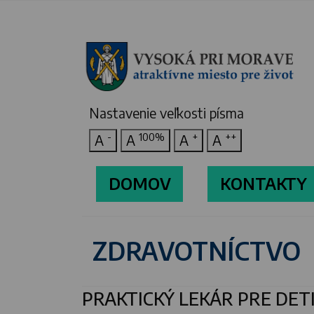
Nastavenie veľkosti písma
-
100%
+
++
A
A
A
A
DOMOV
KONTAKTY
ZDRAVOTNÍCTVO
PRAKTICKÝ LEKÁR PRE DET