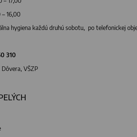
 – 17,00
 – 16,00
giena každú druhú sobotu, po telefonickej obj
né
50 310
, Dôvera, VŠZP
PELÝCH
e